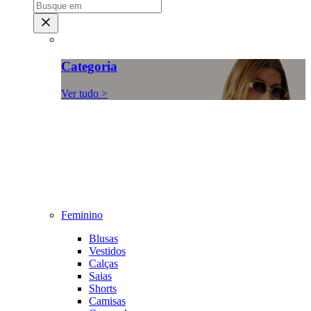
Categoria
Ver tudo >
Feminino
Blusas
Vestidos
Calças
Saias
Shorts
Camisas