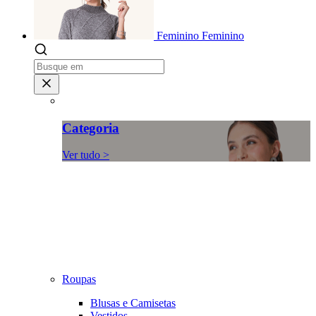
Feminino
Feminino
Categoria
Ver tudo >
Roupas
Blusas e Camisetas
Vestidos