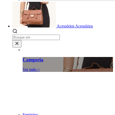
Acessórios
Acessórios
Categoria
Ver tudo >
Feminino