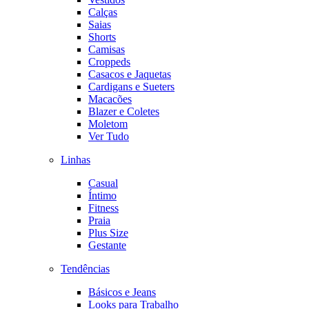
Calças
Saias
Shorts
Camisas
Croppeds
Casacos e Jaquetas
Cardigans e Sueters
Macacões
Blazer e Coletes
Moletom
Ver Tudo
Linhas
Casual
Íntimo
Fitness
Praia
Plus Size
Gestante
Tendências
Básicos e Jeans
Looks para Trabalho