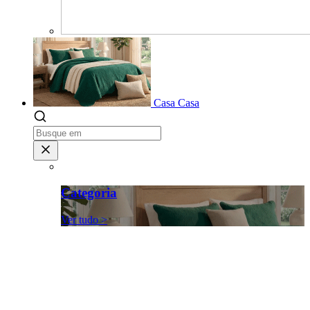
Casa
Casa
Categoria
Ver tudo >