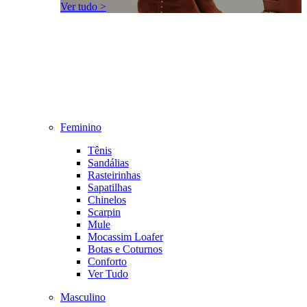
Ver tudo >
Feminino
Tênis
Sandálias
Rasteirinhas
Sapatilhas
Chinelos
Scarpin
Mule
Mocassim Loafer
Botas e Coturnos
Conforto
Ver Tudo
Masculino