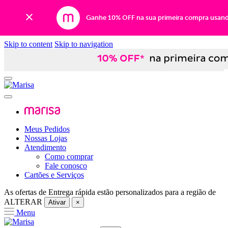
Ganhe 10% OFF na sua primeira compra usan
Skip to content
Skip to navigation
Meus Pedidos
Nossas Lojas
Atendimento
Como comprar
Fale conosco
Cartões e Serviços
As ofertas de
Entrega rápida
estão personalizados para a região de
ALTERAR
Ativar
×
Menu