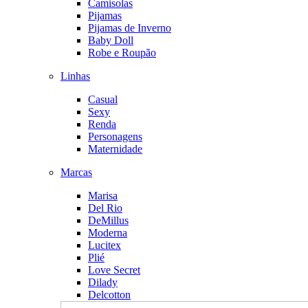
Camisolas
Pijamas
Pijamas de Inverno
Baby Doll
Robe e Roupão
Linhas
Casual
Sexy
Renda
Personagens
Maternidade
Marcas
Marisa
Del Rio
DeMillus
Moderna
Lucitex
Plié
Love Secret
Dilady
Delcotton