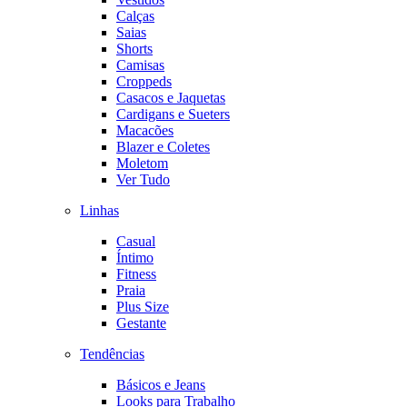
Calças
Saias
Shorts
Camisas
Croppeds
Casacos e Jaquetas
Cardigans e Sueters
Macacões
Blazer e Coletes
Moletom
Ver Tudo
Linhas
Casual
Íntimo
Fitness
Praia
Plus Size
Gestante
Tendências
Básicos e Jeans
Looks para Trabalho