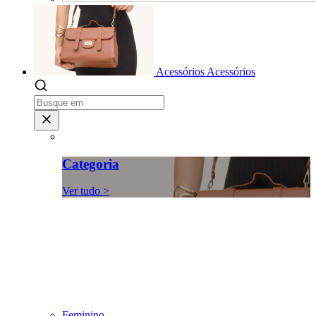
Acessórios
Acessórios
Categoria
Ver tudo >
Feminino