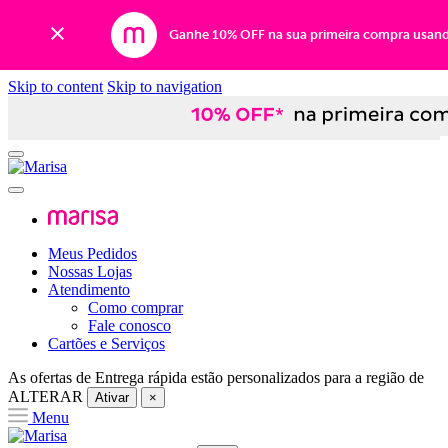
Ganhe 10% OFF na sua primeira compra usan
Skip to content
Skip to navigation
Meus Pedidos
Nossas Lojas
Atendimento
Como comprar
Fale conosco
Cartões e Serviços
As ofertas de
Entrega rápida
estão personalizados para a região de
ALTERAR
Ativar
×
Menu