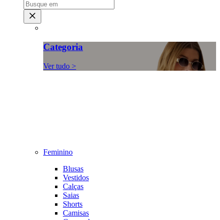
Categoria
Ver tudo >
Feminino
Blusas
Vestidos
Calças
Saias
Shorts
Camisas