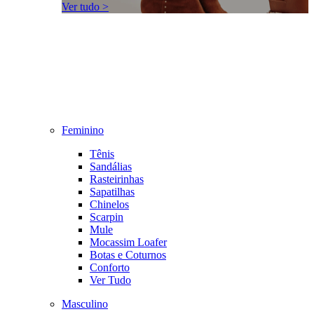
Ver tudo >
Feminino
Tênis
Sandálias
Rasteirinhas
Sapatilhas
Chinelos
Scarpin
Mule
Mocassim Loafer
Botas e Coturnos
Conforto
Ver Tudo
Masculino