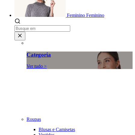
Feminino
Feminino
Categoria
Ver tudo >
Roupas
Blusas e Camisetas
Vestidos