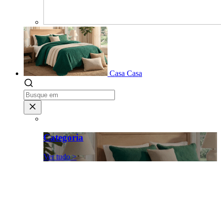
Casa
Casa
Categoria
Ver tudo >