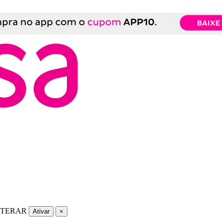
LTERAR
Ativar
×