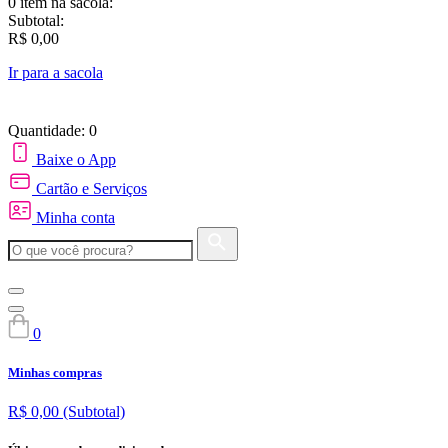
0 item
na sacola:
Subtotal:
R$ 0,00
Ir para a sacola
Quantidade: 0
Baixe o App
Cartão e Serviços
Minha conta
0
Minhas compras
R$ 0,00
(Subtotal)