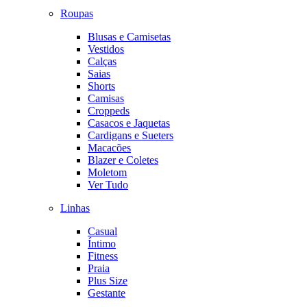
Roupas
Blusas e Camisetas
Vestidos
Calças
Saias
Shorts
Camisas
Croppeds
Casacos e Jaquetas
Cardigans e Sueters
Macacões
Blazer e Coletes
Moletom
Ver Tudo
Linhas
Casual
Íntimo
Fitness
Praia
Plus Size
Gestante