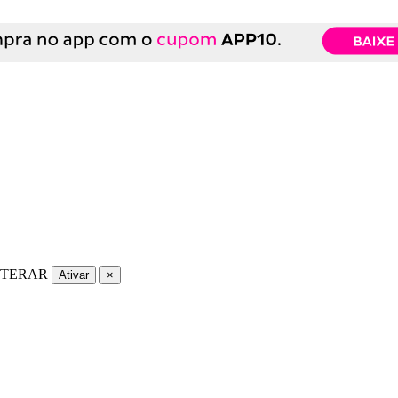
LTERAR
Ativar
×