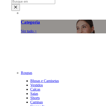
Categoria
Ver tudo >
Roupas
Blusas e Camisetas
Vestidos
Calças
Saias
Shorts
Camisas