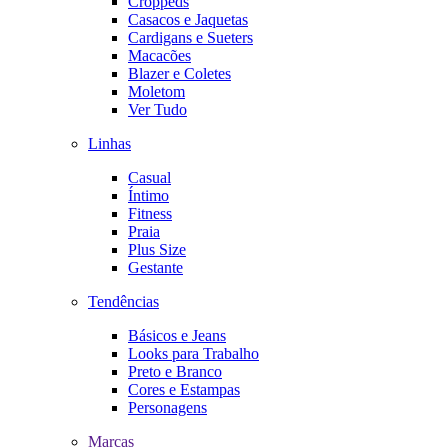
Croppeds
Casacos e Jaquetas
Cardigans e Sueters
Macacões
Blazer e Coletes
Moletom
Ver Tudo
Linhas
Casual
Íntimo
Fitness
Praia
Plus Size
Gestante
Tendências
Básicos e Jeans
Looks para Trabalho
Preto e Branco
Cores e Estampas
Personagens
Marcas