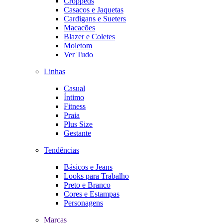
Croppeds
Casacos e Jaquetas
Cardigans e Sueters
Macacões
Blazer e Coletes
Moletom
Ver Tudo
Linhas
Casual
Íntimo
Fitness
Praia
Plus Size
Gestante
Tendências
Básicos e Jeans
Looks para Trabalho
Preto e Branco
Cores e Estampas
Personagens
Marcas