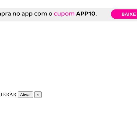
LTERAR
Ativar
×