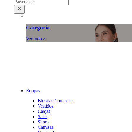
Categoria
Ver tudo >
Roupas
Blusas e Camisetas
Vestidos
Calças
Saias
Shorts
Camisas