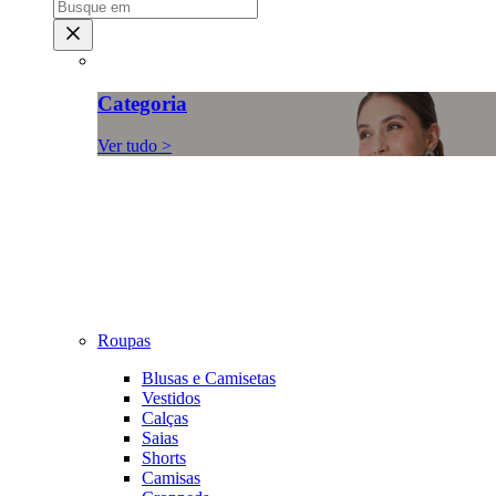
Categoria
Ver tudo >
Roupas
Blusas e Camisetas
Vestidos
Calças
Saias
Shorts
Camisas