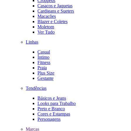
Croppeds
Casacos e Jaquetas
Cardigans e Sueters
Macacões
Blazer e Coletes
Moletom
Ver Tudo
Linhas
Casual
Íntimo
Fitness
Praia
Plus Size
Gestante
Tendências
Básicos e Jeans
Looks para Trabalho
Preto e Branco
Cores e Estampas
Personagens
Marcas