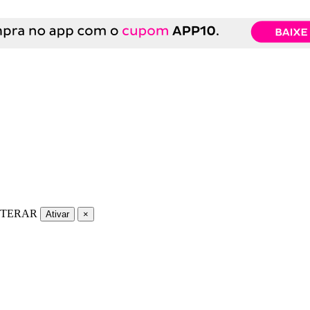
LTERAR
Ativar
×