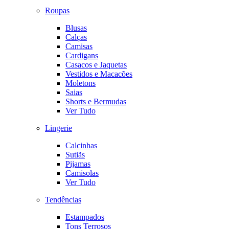
Roupas
Blusas
Calças
Camisas
Cardigans
Casacos e Jaquetas
Vestidos e Macacões
Moletons
Saias
Shorts e Bermudas
Ver Tudo
Lingerie
Calcinhas
Sutiãs
Pijamas
Camisolas
Ver Tudo
Tendências
Estampados
Tons Terrosos