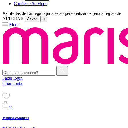
Cartões e Serviços
As ofertas de
Entrega rápida
estão personalizados para a região de
ALTERAR
Ativar
×
Menu
Fazer login
Criar conta
0
Minhas compras