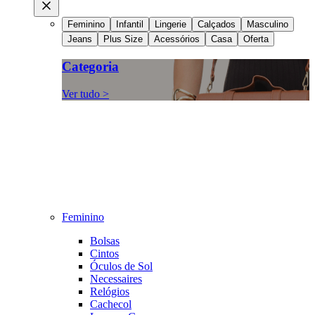
Feminino
Infantil
Lingerie
Calçados
Masculino
Jeans
Plus Size
Acessórios
Casa
Oferta
Categoria
Ver tudo >
Feminino
Bolsas
Cintos
Óculos de Sol
Necessaires
Relógios
Cachecol