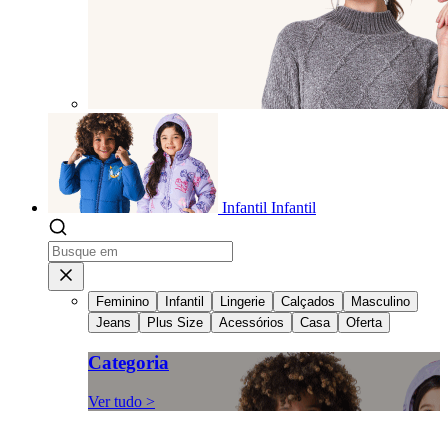
Infantil
Infantil
Feminino
Infantil
Lingerie
Calçados
Masculino
Jeans
Plus Size
Acessórios
Casa
Oferta
Categoria
Ver tudo >