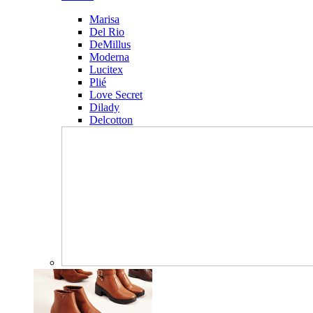
Marisa
Del Rio
DeMillus
Moderna
Lucitex
Plié
Love Secret
Dilady
Delcotton