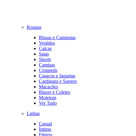
Roupas
Blusas e Camisetas
Vestidos
Calças
Saias
Shorts
Camisas
Croppeds
Casacos e Jaquetas
Cardigans e Sueters
Macacões
Blazer e Coletes
Moletom
Ver Tudo
Linhas
Casual
Íntimo
Fitness