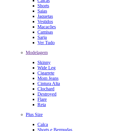
Calças
Shorts
Saias
Jaquetas
Vestidos
Macacões
Camisas
Sarja
Ver Tudo
Modelagem
Skinny
Wide Leg
Cigarrete
Mom Jeans
Cintura Alta
Clochard
Destroyed
Flare
Reta
Plus Size
Calça
Shorts e Bermudas