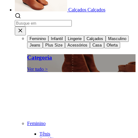
Calçados
Calçados
Feminino
Infantil
Lingerie
Calçados
Masculino
Jeans
Plus Size
Acessórios
Casa
Oferta
Categoria
Ver tudo >
Feminino
Tênis