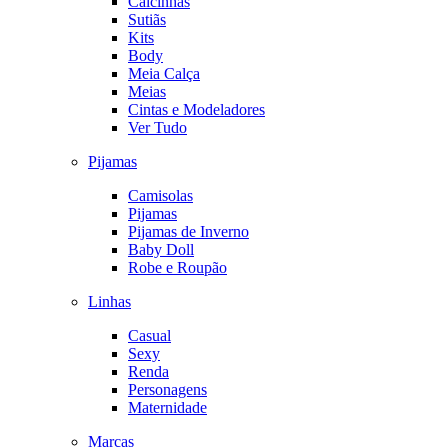
Calcinhas
Sutiãs
Kits
Body
Meia Calça
Meias
Cintas e Modeladores
Ver Tudo
Pijamas
Camisolas
Pijamas
Pijamas de Inverno
Baby Doll
Robe e Roupão
Linhas
Casual
Sexy
Renda
Personagens
Maternidade
Marcas