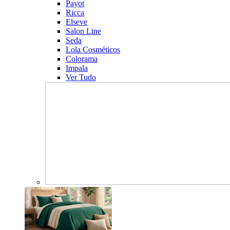
Payot
Ricca
Elseve
Salon Line
Seda
Lola Cosméticos
Colorama
Impala
Ver Tudo