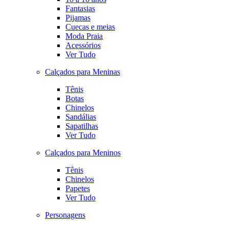
Fantasias
Pijamas
Cuecas e meias
Moda Praia
Acessórios
Ver Tudo
Calçados para Meninas
Tênis
Botas
Chinelos
Sandálias
Sapatilhas
Ver Tudo
Calçados para Meninos
Tênis
Chinelos
Papetes
Ver Tudo
Personagens