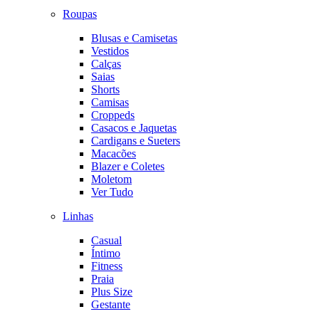
Roupas
Blusas e Camisetas
Vestidos
Calças
Saias
Shorts
Camisas
Croppeds
Casacos e Jaquetas
Cardigans e Sueters
Macacões
Blazer e Coletes
Moletom
Ver Tudo
Linhas
Casual
Íntimo
Fitness
Praia
Plus Size
Gestante