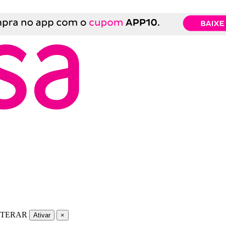
LTERAR
Ativar
×