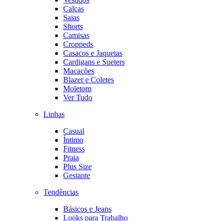
Calças
Saias
Shorts
Camisas
Croppeds
Casacos e Jaquetas
Cardigans e Sueters
Macacões
Blazer e Coletes
Moletom
Ver Tudo
Linhas
Casual
Íntimo
Fitness
Praia
Plus Size
Gestante
Tendências
Básicos e Jeans
Looks para Trabalho