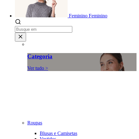
Feminino
Feminino
Categoria
Ver tudo >
Roupas
Blusas e Camisetas
Vestidos