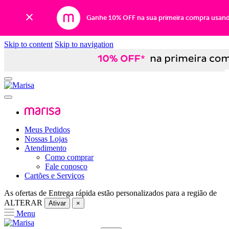
Ganhe 10% OFF na sua primeira compra usan
Skip to content
Skip to navigation
Meus Pedidos
Nossas Lojas
Atendimento
Como comprar
Fale conosco
Cartões e Serviços
As ofertas de
Entrega rápida
estão personalizados para a região de
ALTERAR
Ativar
×
Menu