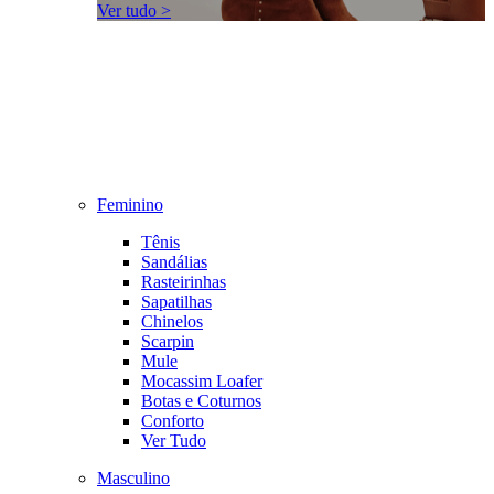
Ver tudo >
Feminino
Tênis
Sandálias
Rasteirinhas
Sapatilhas
Chinelos
Scarpin
Mule
Mocassim Loafer
Botas e Coturnos
Conforto
Ver Tudo
Masculino