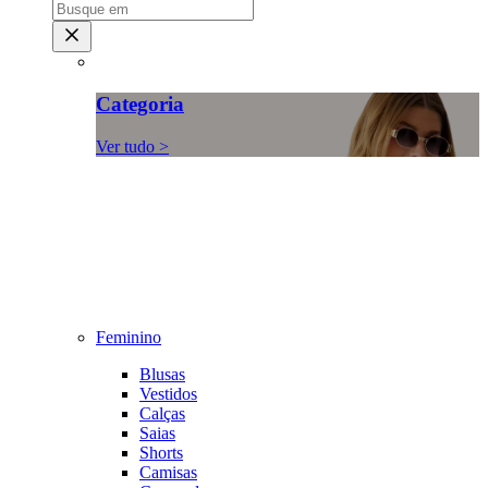
Categoria
Ver tudo >
Feminino
Blusas
Vestidos
Calças
Saias
Shorts
Camisas