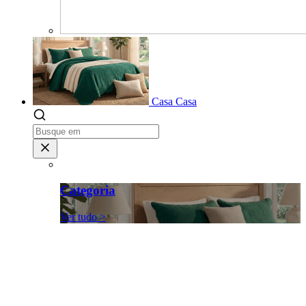
Casa
Casa
Categoria
Ver tudo >