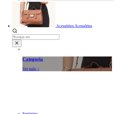
Acessórios
Acessórios
Categoria
Ver tudo >
Feminino