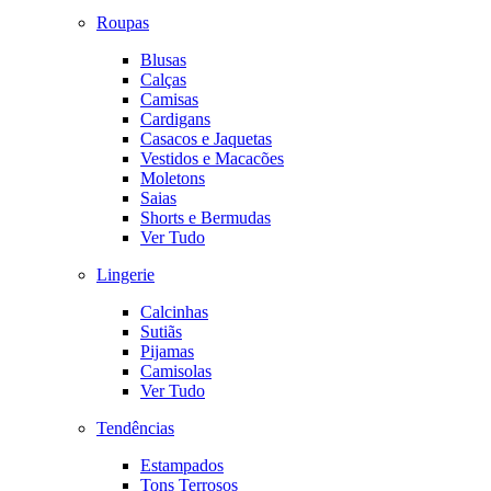
Roupas
Blusas
Calças
Camisas
Cardigans
Casacos e Jaquetas
Vestidos e Macacões
Moletons
Saias
Shorts e Bermudas
Ver Tudo
Lingerie
Calcinhas
Sutiãs
Pijamas
Camisolas
Ver Tudo
Tendências
Estampados
Tons Terrosos