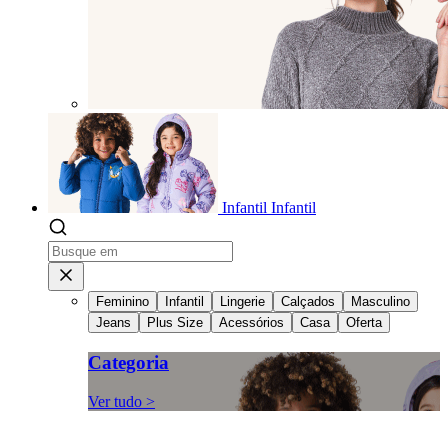
Infantil
Infantil
Feminino
Infantil
Lingerie
Calçados
Masculino
Jeans
Plus Size
Acessórios
Casa
Oferta
Categoria
Ver tudo >