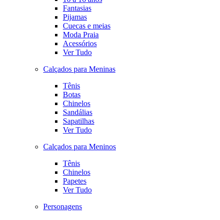
Fantasias
Pijamas
Cuecas e meias
Moda Praia
Acessórios
Ver Tudo
Calçados para Meninas
Tênis
Botas
Chinelos
Sandálias
Sapatilhas
Ver Tudo
Calçados para Meninos
Tênis
Chinelos
Papetes
Ver Tudo
Personagens