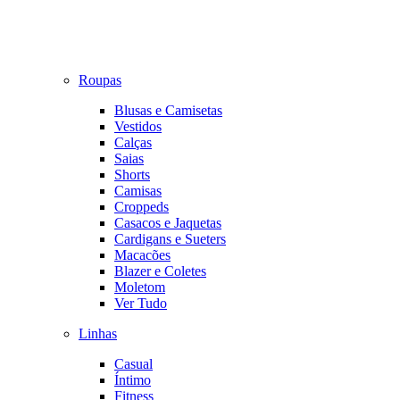
Roupas
Blusas e Camisetas
Vestidos
Calças
Saias
Shorts
Camisas
Croppeds
Casacos e Jaquetas
Cardigans e Sueters
Macacões
Blazer e Coletes
Moletom
Ver Tudo
Linhas
Casual
Íntimo
Fitness