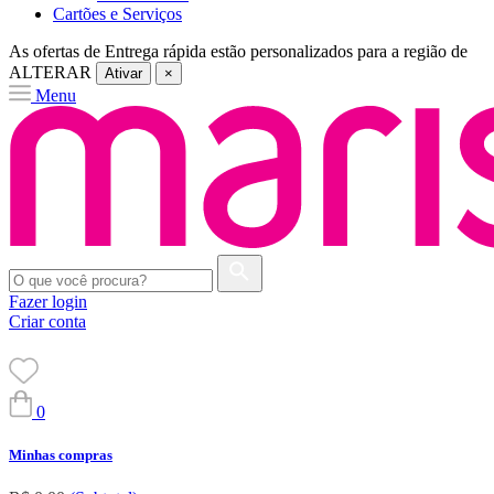
Cartões e Serviços
As ofertas de
Entrega rápida
estão personalizados para a região de
ALTERAR
Ativar
×
Menu
Fazer login
Criar conta
0
Minhas compras