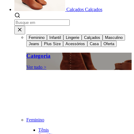
Calçados
Calçados
Feminino
Infantil
Lingerie
Calçados
Masculino
Jeans
Plus Size
Acessórios
Casa
Oferta
Categoria
Ver tudo >
Feminino
Tênis