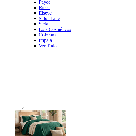
Payot
Ricca
Elseve
Salon Line
Seda
Lola Cosméticos
Colorama
Impala
Ver Tudo