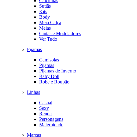
Calcinhas
Sutiãs
Kits
Body
Meia Calça
Meias
Cintas e Modeladores
Ver Tudo
Pijamas
Camisolas
Pijamas
Pijamas de Inverno
Baby Doll
Robe e Roupão
Linhas
Casual
Sexy
Renda
Personagens
Maternidade
Marcas