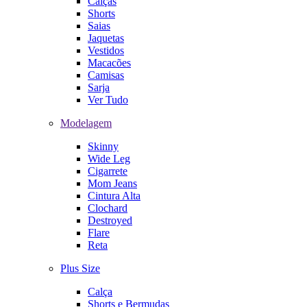
Calças
Shorts
Saias
Jaquetas
Vestidos
Macacões
Camisas
Sarja
Ver Tudo
Modelagem
Skinny
Wide Leg
Cigarrete
Mom Jeans
Cintura Alta
Clochard
Destroyed
Flare
Reta
Plus Size
Calça
Shorts e Bermudas