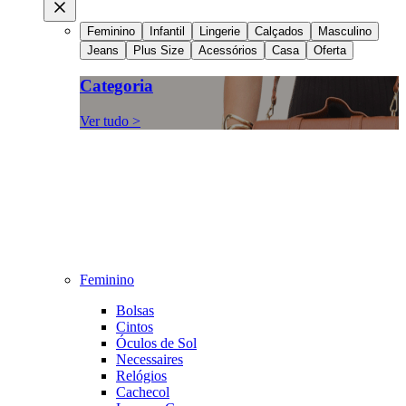
Feminino
Infantil
Lingerie
Calçados
Masculino
Jeans
Plus Size
Acessórios
Casa
Oferta
Categoria
Ver tudo >
Feminino
Bolsas
Cintos
Óculos de Sol
Necessaires
Relógios
Cachecol