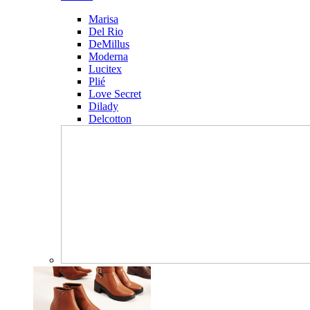
Marisa
Del Rio
DeMillus
Moderna
Lucitex
Plié
Love Secret
Dilady
Delcotton