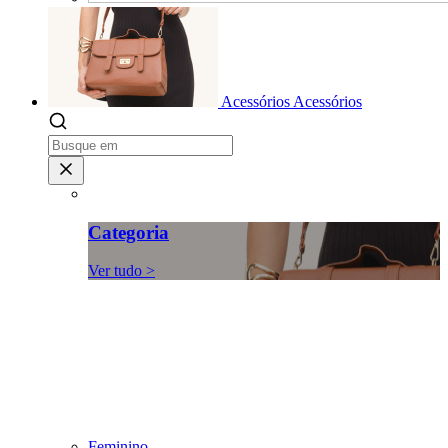
Acessórios
Acessórios
Categoria
Ver tudo >
Feminino