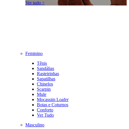
Ver tudo >
Feminino
Tênis
Sandálias
Rasteirinhas
Sapatilhas
Chinelos
Scarpin
Mule
Mocassim Loafer
Botas e Coturnos
Conforto
Ver Tudo
Masculino