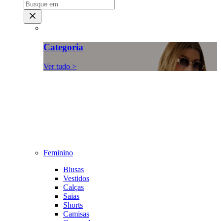
Categoria
Ver tudo >
Feminino
Blusas
Vestidos
Calças
Saias
Shorts
Camisas