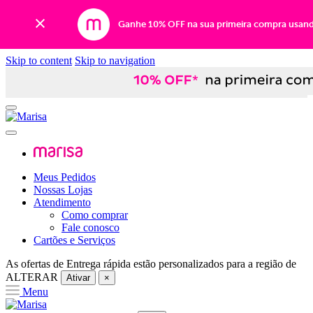
Ganhe 10% OFF na sua primeira compra usan
Skip to content
Skip to navigation
Meus Pedidos
Nossas Lojas
Atendimento
Como comprar
Fale conosco
Cartões e Serviços
As ofertas de
Entrega rápida
estão personalizados para a região de
ALTERAR
Ativar
×
Menu