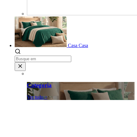
Casa
Casa
Categoria
Ver tudo >