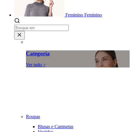
Feminino
Feminino
Categoria
Ver tudo >
Roupas
Blusas e Camisetas
Vestidos