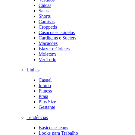
Calças
Saias
Shorts
Camisas
Croppeds
Casacos e Jaquetas
Cardigans e Sueters
Macacões
Blazer e Coletes
Moletom
Ver Tudo
Linhas
Casual
Íntimo
Fitness
Praia
Plus Size
Gestante
Tendências
Básicos e Jeans
Looks para Trabalho