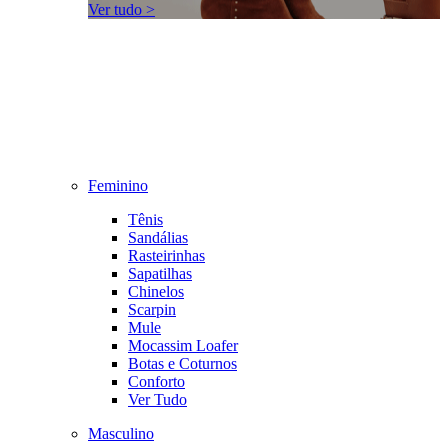
Ver tudo >
Feminino
Tênis
Sandálias
Rasteirinhas
Sapatilhas
Chinelos
Scarpin
Mule
Mocassim Loafer
Botas e Coturnos
Conforto
Ver Tudo
Masculino