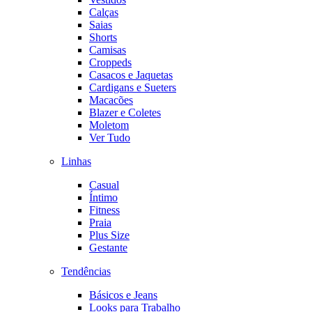
Calças
Saias
Shorts
Camisas
Croppeds
Casacos e Jaquetas
Cardigans e Sueters
Macacões
Blazer e Coletes
Moletom
Ver Tudo
Linhas
Casual
Íntimo
Fitness
Praia
Plus Size
Gestante
Tendências
Básicos e Jeans
Looks para Trabalho