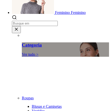
Feminino
Feminino
Categoria
Ver tudo >
Roupas
Blusas e Camisetas
Vestidos