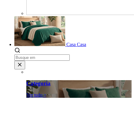
Casa
Casa
Categoria
Ver tudo >