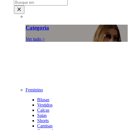
Categoria
Ver tudo >
Feminino
Blusas
Vestidos
Calças
Saias
Shorts
Camisas