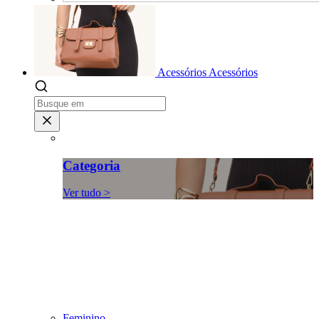
Acessórios
Acessórios
Categoria
Ver tudo >
Feminino