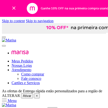
Ganhe 10% OFF na sua primeira compra usan
Skip to content
Skip to navigation
Meus Pedidos
Nossas Lojas
Atendimento
Como comprar
Fale conosco
Cartões e Serviços
As ofertas de
Entrega rápida
estão personalizados para a região de
ALTERAR
Ativar
×
Menu