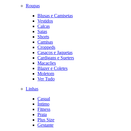
Roupas
Blusas e Camisetas
Vestidos
Calças
Saias
Shorts
Camisas
Croppeds
Casacos e Jaquetas
Cardigans e Sueters
Macacões
Blazer e Coletes
Moletom
Ver Tudo
Linhas
Casual
Íntimo
Fitness
Praia
Plus Size
Gestante