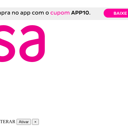
LTERAR
Ativar
×