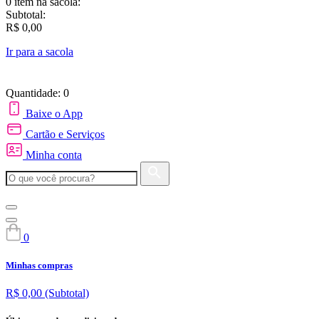
0 item
na sacola:
Subtotal:
R$ 0,00
Ir para a sacola
Quantidade: 0
Baixe o App
Cartão e Serviços
Minha conta
0
Minhas compras
R$ 0,00
(Subtotal)