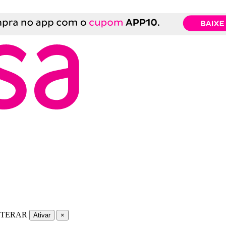
LTERAR
Ativar
×