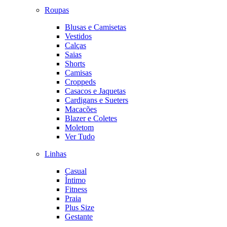
Roupas
Blusas e Camisetas
Vestidos
Calças
Saias
Shorts
Camisas
Croppeds
Casacos e Jaquetas
Cardigans e Sueters
Macacões
Blazer e Coletes
Moletom
Ver Tudo
Linhas
Casual
Íntimo
Fitness
Praia
Plus Size
Gestante