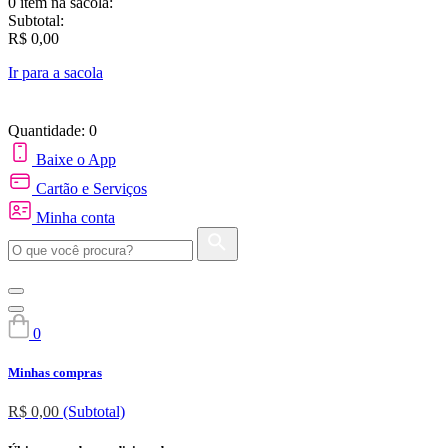
0 item
na sacola:
Subtotal:
R$ 0,00
Ir para a sacola
Quantidade: 0
Baixe o App
Cartão e Serviços
Minha conta
0
Minhas compras
R$ 0,00
(Subtotal)