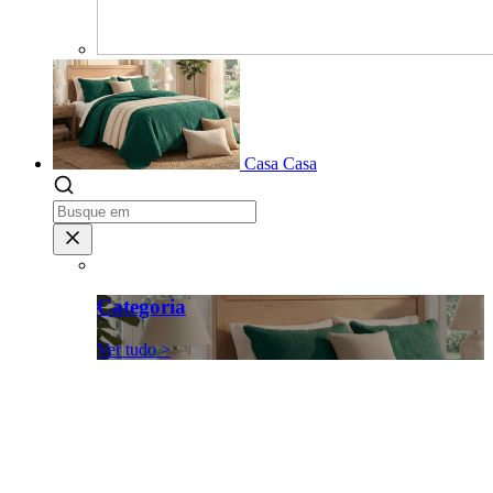
Casa
Casa
Categoria
Ver tudo >