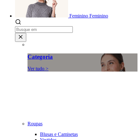
Feminino
Feminino
Categoria
Ver tudo >
Roupas
Blusas e Camisetas
Vestidos