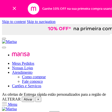
Ganhe 10% OFF na sua primeira compra usan
Skip to content
Skip to navigation
Meus Pedidos
Nossas Lojas
Atendimento
Como comprar
Fale conosco
Cartões e Serviços
As ofertas de
Entrega rápida
estão personalizados para a região de
ALTERAR
Ativar
×
Menu