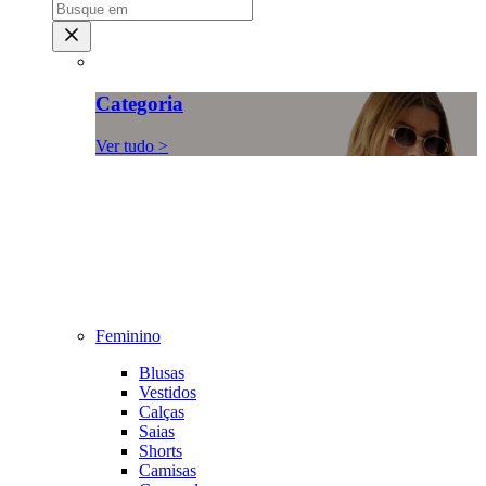
Categoria
Ver tudo >
Feminino
Blusas
Vestidos
Calças
Saias
Shorts
Camisas