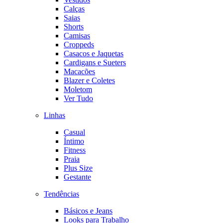
Calças
Saias
Shorts
Camisas
Croppeds
Casacos e Jaquetas
Cardigans e Sueters
Macacões
Blazer e Coletes
Moletom
Ver Tudo
Linhas
Casual
Íntimo
Fitness
Praia
Plus Size
Gestante
Tendências
Básicos e Jeans
Looks para Trabalho