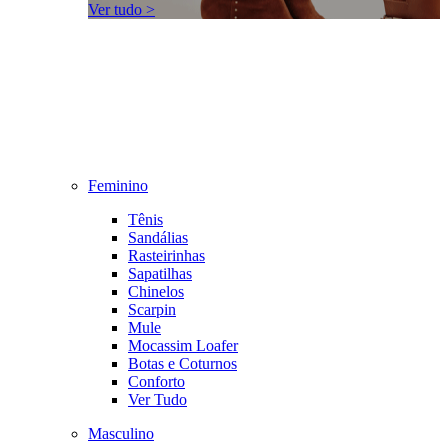
Ver tudo >
Feminino
Tênis
Sandálias
Rasteirinhas
Sapatilhas
Chinelos
Scarpin
Mule
Mocassim Loafer
Botas e Coturnos
Conforto
Ver Tudo
Masculino