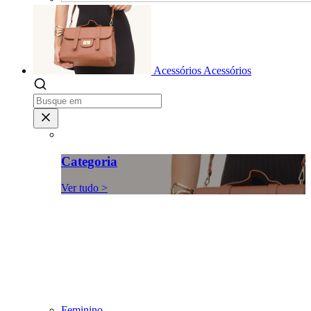
Acessórios
Acessórios
Categoria
Ver tudo >
Feminino