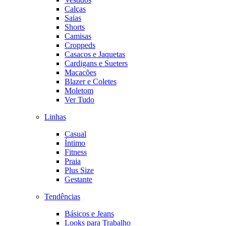
Calças
Saias
Shorts
Camisas
Croppeds
Casacos e Jaquetas
Cardigans e Sueters
Macacões
Blazer e Coletes
Moletom
Ver Tudo
Linhas
Casual
Íntimo
Fitness
Praia
Plus Size
Gestante
Tendências
Básicos e Jeans
Looks para Trabalho