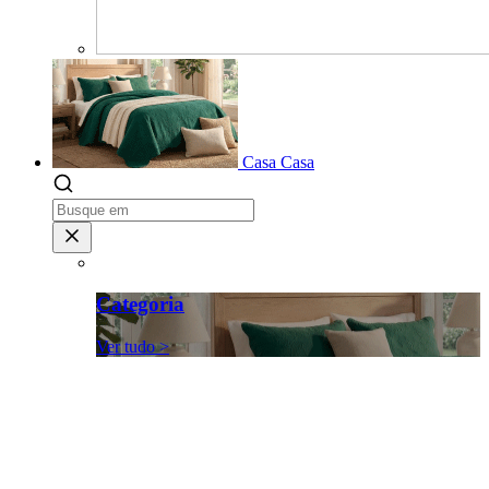
Casa
Casa
Categoria
Ver tudo >