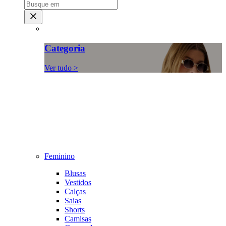
Categoria
Ver tudo >
Feminino
Blusas
Vestidos
Calças
Saias
Shorts
Camisas