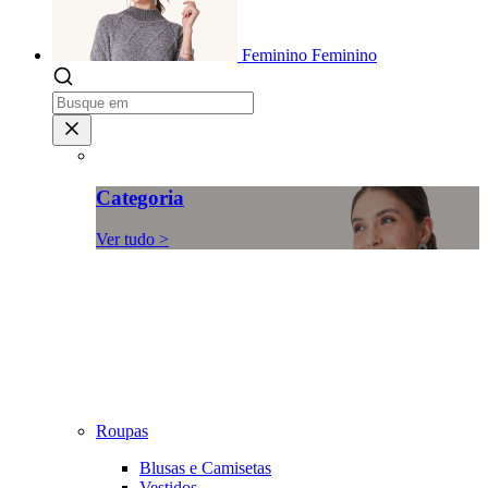
Feminino
Feminino
Categoria
Ver tudo >
Roupas
Blusas e Camisetas
Vestidos