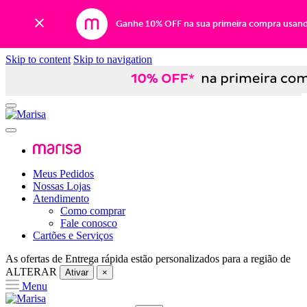
Ganhe 10% OFF na sua primeira compra usan
Skip to content
Skip to navigation
Meus Pedidos
Nossas Lojas
Atendimento
Como comprar
Fale conosco
Cartões e Serviços
As ofertas de
Entrega rápida
estão personalizados para a região de
ALTERAR
Ativar
×
Menu