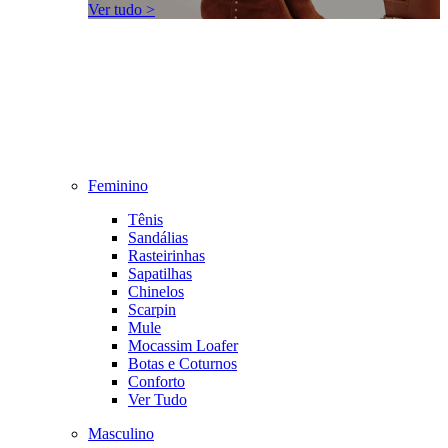
Ver tudo >
Feminino
Tênis
Sandálias
Rasteirinhas
Sapatilhas
Chinelos
Scarpin
Mule
Mocassim Loafer
Botas e Coturnos
Conforto
Ver Tudo
Masculino