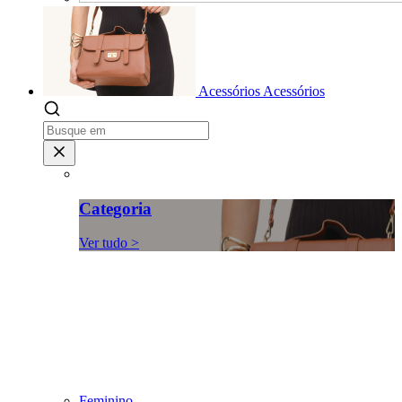
Acessórios
Acessórios
Categoria
Ver tudo >
Feminino