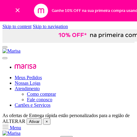
Ganhe 10% OFF na sua primeira compra usan
Skip to content
Skip to navigation
Meus Pedidos
Nossas Lojas
Atendimento
Como comprar
Fale conosco
Cartões e Serviços
As ofertas de
Entrega rápida
estão personalizados para a região de
ALTERAR
Ativar
×
Menu