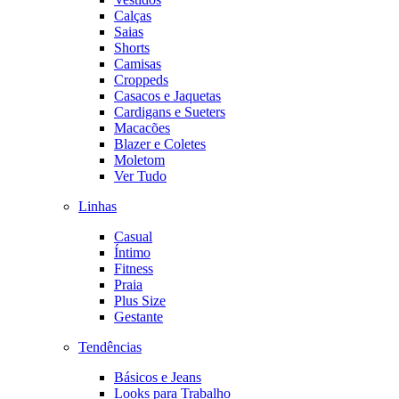
Calças
Saias
Shorts
Camisas
Croppeds
Casacos e Jaquetas
Cardigans e Sueters
Macacões
Blazer e Coletes
Moletom
Ver Tudo
Linhas
Casual
Íntimo
Fitness
Praia
Plus Size
Gestante
Tendências
Básicos e Jeans
Looks para Trabalho