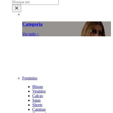
Categoria
Ver tudo >
Feminino
Blusas
Vestidos
Calças
Saias
Shorts
Camisas