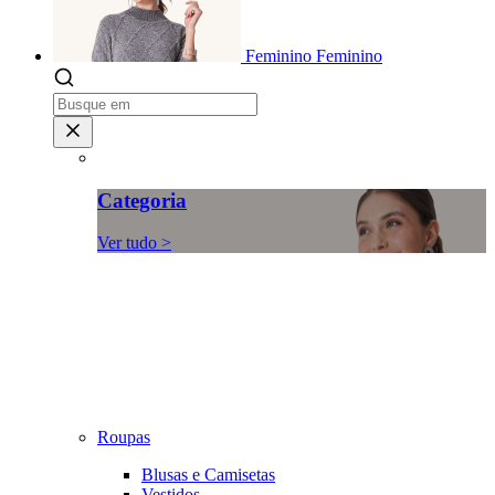
Feminino
Feminino
Categoria
Ver tudo >
Roupas
Blusas e Camisetas
Vestidos