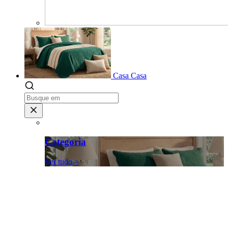
Casa
Casa
Categoria
Ver tudo >