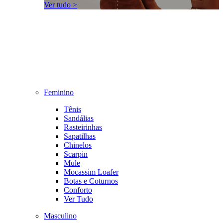
Ver tudo >
Feminino
Tênis
Sandálias
Rasteirinhas
Sapatilhas
Chinelos
Scarpin
Mule
Mocassim Loafer
Botas e Coturnos
Conforto
Ver Tudo
Masculino