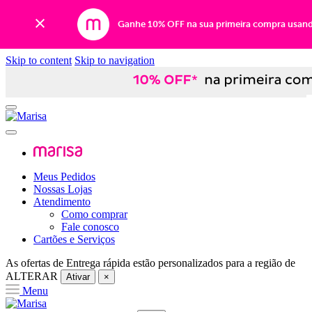
Ganhe 10% OFF na sua primeira compra usan
Skip to content
Skip to navigation
Meus Pedidos
Nossas Lojas
Atendimento
Como comprar
Fale conosco
Cartões e Serviços
As ofertas de
Entrega rápida
estão personalizados para a região de
ALTERAR
Ativar
×
Menu