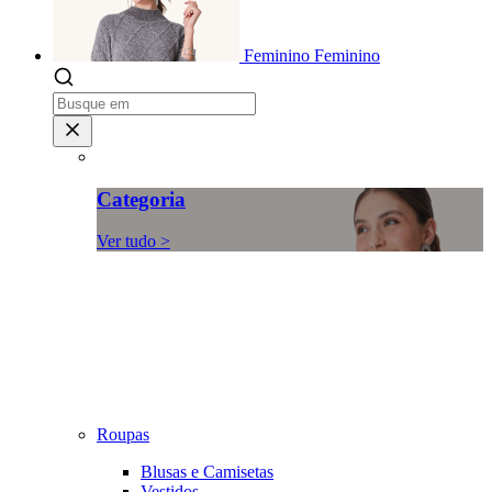
Feminino
Feminino
Categoria
Ver tudo >
Roupas
Blusas e Camisetas
Vestidos