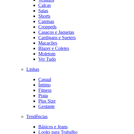
Calças
Saias
Shorts
Camisas
Croppeds
Casacos e Jaquetas
Cardigans e Sueters
Macacões
Blazer e Coletes
Moletom
Ver Tudo
Linhas
Casual
Íntimo
Fitness
Praia
Plus Size
Gestante
Tendências
Básicos e Jeans
Looks para Trabalho