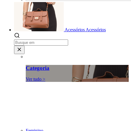
Acessórios
Acessórios
Categoria
Ver tudo >
Feminino