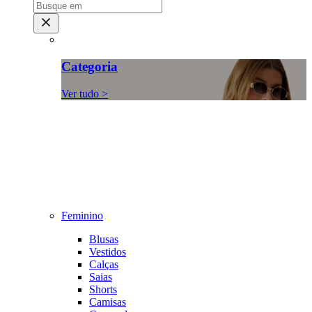
Categoria
Ver tudo >
Feminino
Blusas
Vestidos
Calças
Saias
Shorts
Camisas