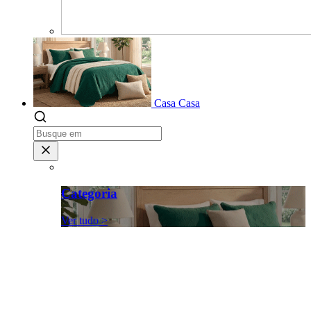
Casa
Casa
Categoria
Ver tudo >