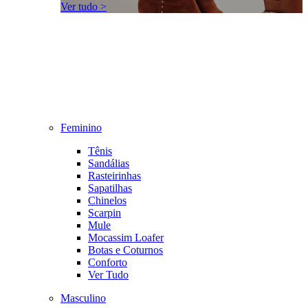
Ver tudo >
Feminino
Tênis
Sandálias
Rasteirinhas
Sapatilhas
Chinelos
Scarpin
Mule
Mocassim Loafer
Botas e Coturnos
Conforto
Ver Tudo
Masculino