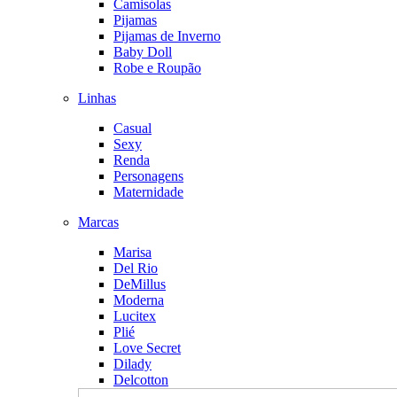
Camisolas
Pijamas
Pijamas de Inverno
Baby Doll
Robe e Roupão
Linhas
Casual
Sexy
Renda
Personagens
Maternidade
Marcas
Marisa
Del Rio
DeMillus
Moderna
Lucitex
Plié
Love Secret
Dilady
Delcotton