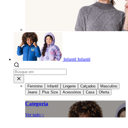
Infantil
Infantil
Feminino
Infantil
Lingerie
Calçados
Masculino
Jeans
Plus Size
Acessórios
Casa
Oferta
Categoria
Ver tudo >