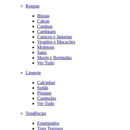
Roupas
Blusas
Calças
Camisas
Cardigans
Casacos e Jaquetas
Vestidos e Macacões
Moletons
Saias
Shorts e Bermudas
Ver Tudo
Lingerie
Calcinhas
Sutiãs
Pijamas
Camisolas
Ver Tudo
Tendências
Estampados
Tons Terrosos