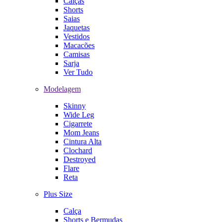
Calças
Shorts
Saias
Jaquetas
Vestidos
Macacões
Camisas
Sarja
Ver Tudo
Modelagem
Skinny
Wide Leg
Cigarrete
Mom Jeans
Cintura Alta
Clochard
Destroyed
Flare
Reta
Plus Size
Calça
Shorts e Bermudas