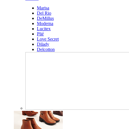
Marisa
Del Rio
DeMillus
Moderna
Lucitex
Plié
Love Secret
Dilady
Delcotton