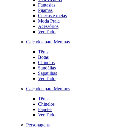
Fantasias
Pijamas
Cuecas e meias
Moda Praia
Acessórios
Ver Tudo
Calçados para Meninas
Tênis
Botas
Chinelos
Sandálias
Sapatilhas
Ver Tudo
Calçados para Meninos
Tênis
Chinelos
Papetes
Ver Tudo
Personagens