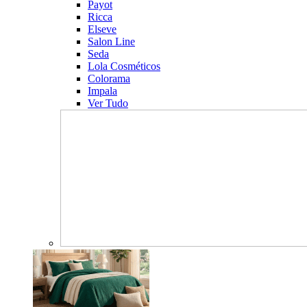
Payot
Ricca
Elseve
Salon Line
Seda
Lola Cosméticos
Colorama
Impala
Ver Tudo