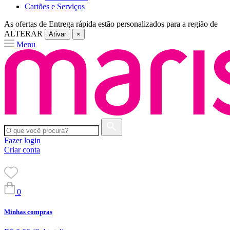
Cartões e Serviços
As ofertas de
Entrega rápida
estão personalizados para a região de
ALTERAR
Ativar
×
Menu
Fazer login
Criar conta
0
Minhas compras