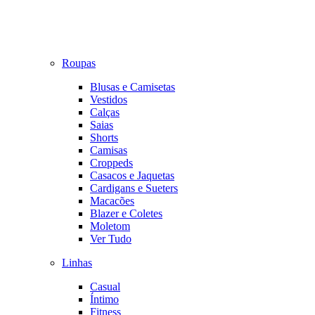
Roupas
Blusas e Camisetas
Vestidos
Calças
Saias
Shorts
Camisas
Croppeds
Casacos e Jaquetas
Cardigans e Sueters
Macacões
Blazer e Coletes
Moletom
Ver Tudo
Linhas
Casual
Íntimo
Fitness