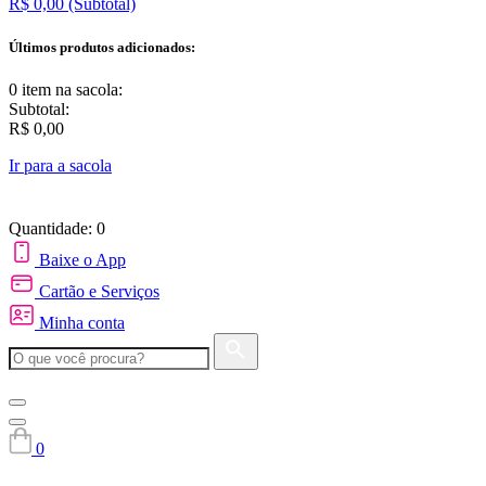
R$ 0,00
(Subtotal)
Últimos produtos adicionados:
0 item
na sacola:
Subtotal:
R$ 0,00
Ir para a sacola
Quantidade: 0
Baixe o App
Cartão e Serviços
Minha conta
0