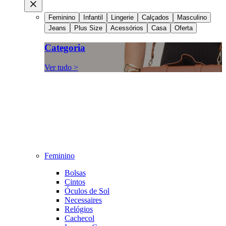
Feminino
Infantil
Lingerie
Calçados
Masculino
Jeans
Plus Size
Acessórios
Casa
Oferta
Categoria
Ver tudo >
Feminino
Bolsas
Cintos
Óculos de Sol
Necessaires
Relógios
Cachecol