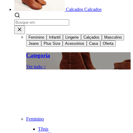
Calçados
Calçados
Feminino
Infantil
Lingerie
Calçados
Masculino
Jeans
Plus Size
Acessórios
Casa
Oferta
Categoria
Ver tudo >
Feminino
Tênis