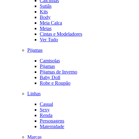
Calcinhas
Sutiãs
Kits
Body
Meia Calça
Meias
Cintas e Modeladores
Ver Tudo
Pijamas
Camisolas
Pijamas
Pijamas de Inverno
Baby Doll
Robe e Roupão
Linhas
Casual
Sexy
Renda
Personagens
Maternidade
Marcas