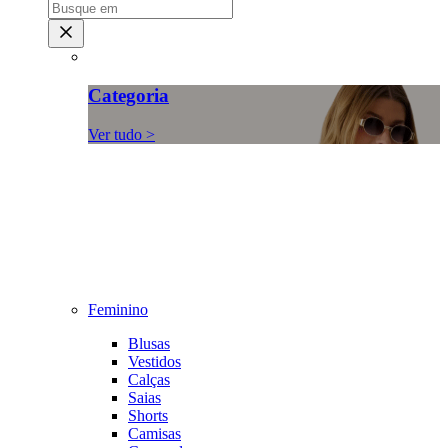
Categoria
Ver tudo >
Feminino
Blusas
Vestidos
Calças
Saias
Shorts
Camisas