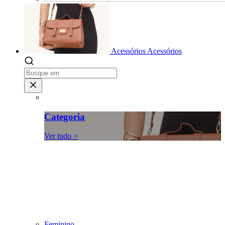
Acessórios
Acessórios
Categoria
Ver tudo >
Feminino