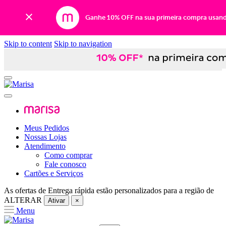
Ganhe 10% OFF na sua primeira compra usan
Skip to content
Skip to navigation
Meus Pedidos
Nossas Lojas
Atendimento
Como comprar
Fale conosco
Cartões e Serviços
As ofertas de
Entrega rápida
estão personalizados para a região de
ALTERAR
Ativar
×
Menu