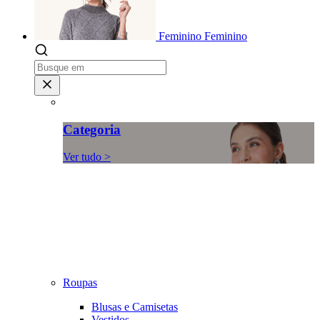
Feminino
Feminino
Categoria
Ver tudo >
Roupas
Blusas e Camisetas
Vestidos