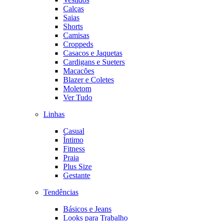
Calças
Saias
Shorts
Camisas
Croppeds
Casacos e Jaquetas
Cardigans e Sueters
Macacões
Blazer e Coletes
Moletom
Ver Tudo
Linhas
Casual
Íntimo
Fitness
Praia
Plus Size
Gestante
Tendências
Básicos e Jeans
Looks para Trabalho