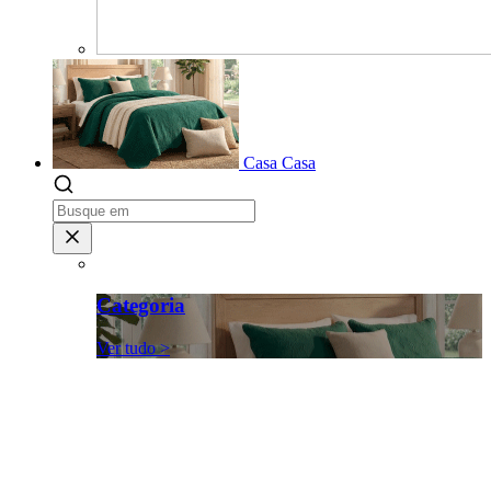
Casa
Casa
Categoria
Ver tudo >