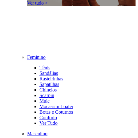
Ver tudo >
Feminino
Tênis
Sandálias
Rasteirinhas
Sapatilhas
Chinelos
Scarpin
Mule
Mocassim Loafer
Botas e Coturnos
Conforto
Ver Tudo
Masculino