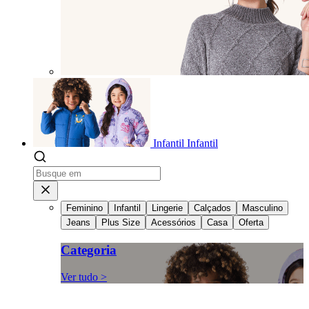
Infantil
Infantil
Feminino
Infantil
Lingerie
Calçados
Masculino
Jeans
Plus Size
Acessórios
Casa
Oferta
Categoria
Ver tudo >