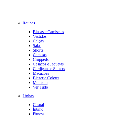
Roupas
Blusas e Camisetas
Vestidos
Calças
Saias
Shorts
Camisas
Croppeds
Casacos e Jaquetas
Cardigans e Sueters
Macacões
Blazer e Coletes
Moletom
Ver Tudo
Linhas
Casual
Íntimo
Fitness