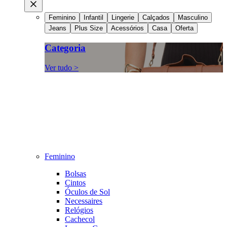
Feminino
Infantil
Lingerie
Calçados
Masculino
Jeans
Plus Size
Acessórios
Casa
Oferta
Categoria
Ver tudo >
Feminino
Bolsas
Cintos
Óculos de Sol
Necessaires
Relógios
Cachecol