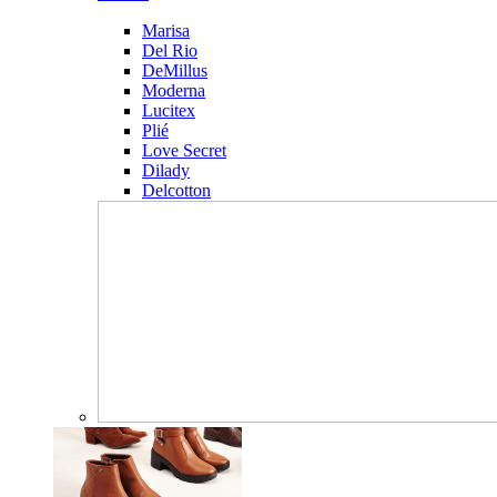
Marisa
Del Rio
DeMillus
Moderna
Lucitex
Plié
Love Secret
Dilady
Delcotton