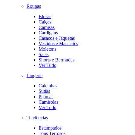
Roupas
Blusas
Calças
Camisas
Cardigans
Casacos e Jaquetas
Vestidos e Macacões
Moletons
Saias
Shorts e Bermudas
Ver Tudo
Lingerie
Calcinhas
Sutiãs
Pijamas
Camisolas
Ver Tudo
Tendências
Estampados
Tons Terrosos