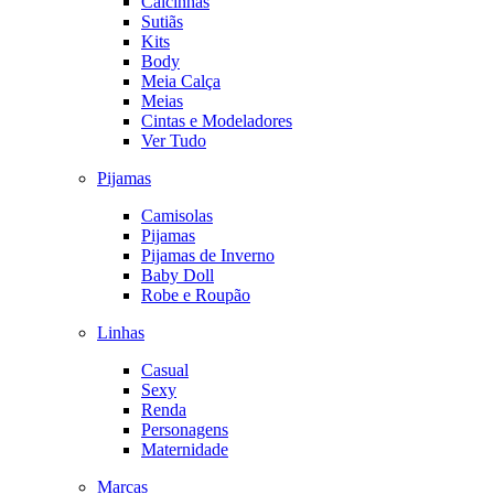
Calcinhas
Sutiãs
Kits
Body
Meia Calça
Meias
Cintas e Modeladores
Ver Tudo
Pijamas
Camisolas
Pijamas
Pijamas de Inverno
Baby Doll
Robe e Roupão
Linhas
Casual
Sexy
Renda
Personagens
Maternidade
Marcas