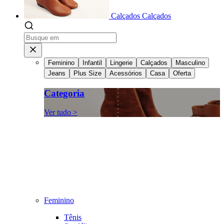
Calçados
Calçados
Feminino
Infantil
Lingerie
Calçados
Masculino
Jeans
Plus Size
Acessórios
Casa
Oferta
Categoria
Ver tudo >
Feminino
Tênis