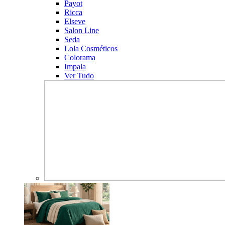
Payot
Ricca
Elseve
Salon Line
Seda
Lola Cosméticos
Colorama
Impala
Ver Tudo