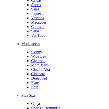
Calças
Shorts
Saias
Jaquetas
Vestidos
Macacões
Camisas
Sarja
Ver Tudo
Modelagem
Skinny
Wide Leg
Cigarrete
Mom Jeans
Cintura Alta
Clochard
Destroyed
Flare
Reta
Plus Size
Calça
Shorts e Bermudas