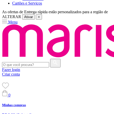
Cartões e Serviços
As ofertas de
Entrega rápida
estão personalizados para a região de
ALTERAR
Ativar
×
Menu
Fazer login
Criar conta
0
Minhas compras