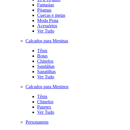
Fantasias
Pijamas
Cuecas e meias
Moda Praia
Acessórios
Ver Tudo
Calçados para Meninas
Tênis
Botas
Chinelos
Sandálias
Sapatilhas
Ver Tudo
Calçados para Meninos
Tênis
Chinelos
Papetes
Ver Tudo
Personagens