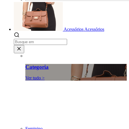
Acessórios
Acessórios
Categoria
Ver tudo >
Feminino