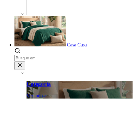
Casa
Casa
Categoria
Ver tudo >