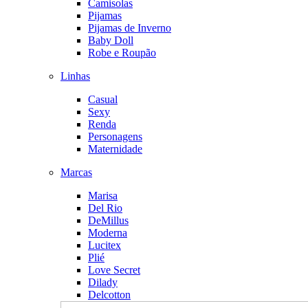
Camisolas
Pijamas
Pijamas de Inverno
Baby Doll
Robe e Roupão
Linhas
Casual
Sexy
Renda
Personagens
Maternidade
Marcas
Marisa
Del Rio
DeMillus
Moderna
Lucitex
Plié
Love Secret
Dilady
Delcotton