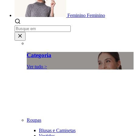
Feminino
Feminino
Categoria
Ver tudo >
Roupas
Blusas e Camisetas
Vestidos