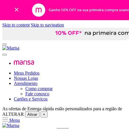
Ganhe 10% OFF na sua primeira compra usan
Skip to content
Skip to navigation
Meus Pedidos
Nossas Lojas
Atendimento
Como comprar
Fale conosco
Cartões e Serviços
As ofertas de
Entrega rápida
estão personalizados para a região de
ALTERAR
Ativar
×
Menu