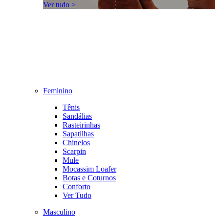
Ver tudo >
Feminino
Tênis
Sandálias
Rasteirinhas
Sapatilhas
Chinelos
Scarpin
Mule
Mocassim Loafer
Botas e Coturnos
Conforto
Ver Tudo
Masculino