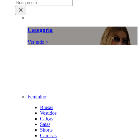
Categoria
Ver tudo >
Feminino
Blusas
Vestidos
Calças
Saias
Shorts
Camisas