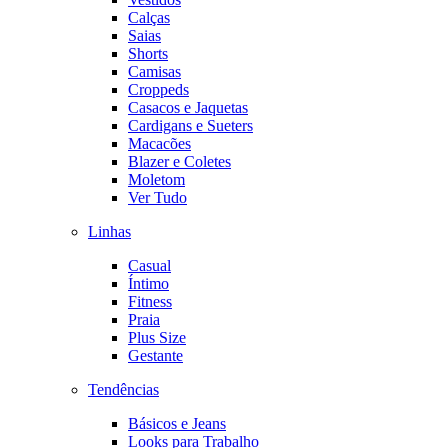
Calças
Saias
Shorts
Camisas
Croppeds
Casacos e Jaquetas
Cardigans e Sueters
Macacões
Blazer e Coletes
Moletom
Ver Tudo
Linhas
Casual
Íntimo
Fitness
Praia
Plus Size
Gestante
Tendências
Básicos e Jeans
Looks para Trabalho