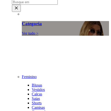
Categoria
Ver tudo >
Feminino
Blusas
Vestidos
Calças
Saias
Shorts
Camisas