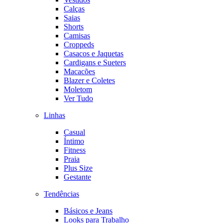
Calças
Saias
Shorts
Camisas
Croppeds
Casacos e Jaquetas
Cardigans e Sueters
Macacões
Blazer e Coletes
Moletom
Ver Tudo
Linhas
Casual
Íntimo
Fitness
Praia
Plus Size
Gestante
Tendências
Básicos e Jeans
Looks para Trabalho