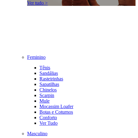
Ver tudo >
Feminino
Tênis
Sandálias
Rasteirinhas
Sapatilhas
Chinelos
Scarpin
Mule
Mocassim Loafer
Botas e Coturnos
Conforto
Ver Tudo
Masculino