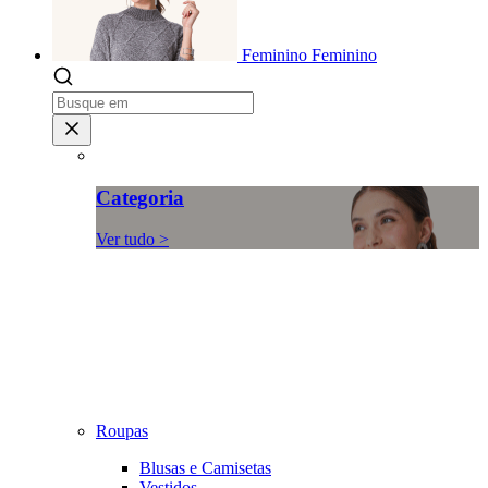
Feminino
Feminino
Categoria
Ver tudo >
Roupas
Blusas e Camisetas
Vestidos