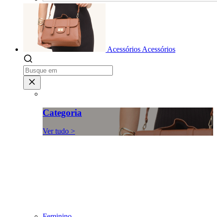
Acessórios
Acessórios
Categoria
Ver tudo >
Feminino