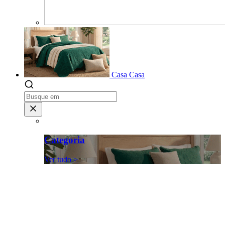
Casa
Casa
Categoria
Ver tudo >