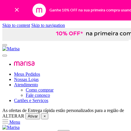
Ganhe 10% OFF na sua primeira compra usan
Skip to content
Skip to navigation
Meus Pedidos
Nossas Lojas
Atendimento
Como comprar
Fale conosco
Cartões e Serviços
As ofertas de
Entrega rápida
estão personalizados para a região de
ALTERAR
Ativar
×
Menu