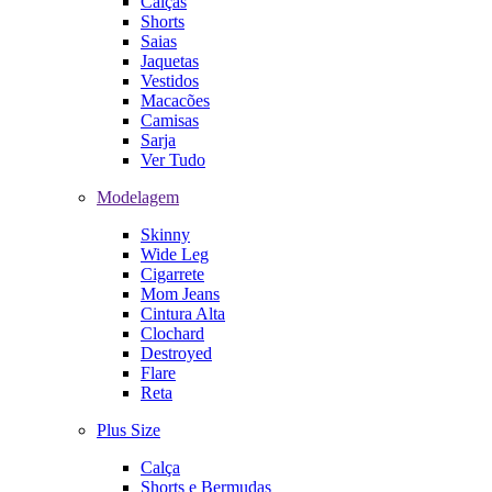
Calças
Shorts
Saias
Jaquetas
Vestidos
Macacões
Camisas
Sarja
Ver Tudo
Modelagem
Skinny
Wide Leg
Cigarrete
Mom Jeans
Cintura Alta
Clochard
Destroyed
Flare
Reta
Plus Size
Calça
Shorts e Bermudas