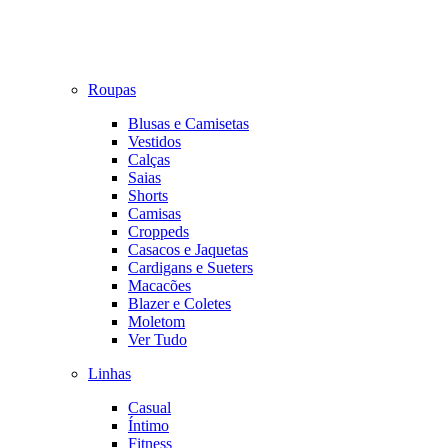
Roupas
Blusas e Camisetas
Vestidos
Calças
Saias
Shorts
Camisas
Croppeds
Casacos e Jaquetas
Cardigans e Sueters
Macacões
Blazer e Coletes
Moletom
Ver Tudo
Linhas
Casual
Íntimo
Fitness