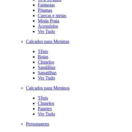
Fantasias
Pijamas
Cuecas e meias
Moda Praia
Acessórios
Ver Tudo
Calçados para Meninas
Tênis
Botas
Chinelos
Sandálias
Sapatilhas
Ver Tudo
Calçados para Meninos
Tênis
Chinelos
Papetes
Ver Tudo
Personagens