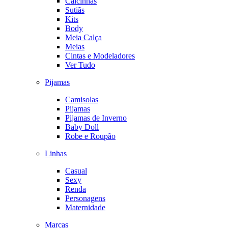
Calcinhas
Sutiãs
Kits
Body
Meia Calça
Meias
Cintas e Modeladores
Ver Tudo
Pijamas
Camisolas
Pijamas
Pijamas de Inverno
Baby Doll
Robe e Roupão
Linhas
Casual
Sexy
Renda
Personagens
Maternidade
Marcas