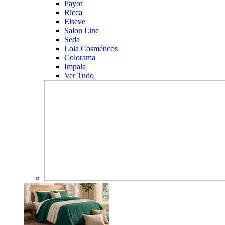
Payot
Ricca
Elseve
Salon Line
Seda
Lola Cosméticos
Colorama
Impala
Ver Tudo