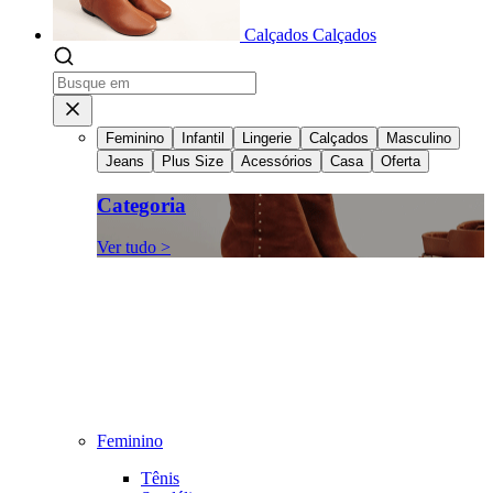
Calçados
Calçados
Feminino
Infantil
Lingerie
Calçados
Masculino
Jeans
Plus Size
Acessórios
Casa
Oferta
Categoria
Ver tudo >
Feminino
Tênis