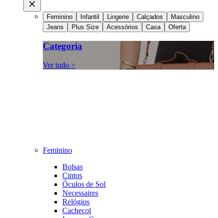
Feminino
Infantil
Lingerie
Calçados
Masculino
Jeans
Plus Size
Acessórios
Casa
Oferta
Categoria
Ver tudo >
Feminino
Bolsas
Cintos
Óculos de Sol
Necessaires
Relógios
Cachecol