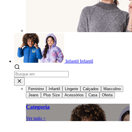
Infantil
Infantil
Feminino
Infantil
Lingerie
Calçados
Masculino
Jeans
Plus Size
Acessórios
Casa
Oferta
Categoria
Ver tudo >