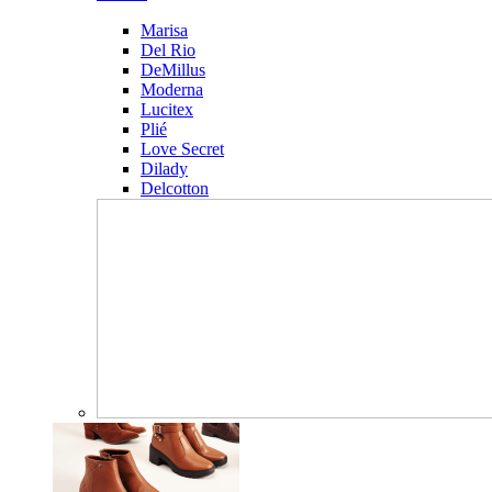
Marisa
Del Rio
DeMillus
Moderna
Lucitex
Plié
Love Secret
Dilady
Delcotton