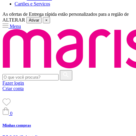
Cartões e Serviços
As ofertas de
Entrega rápida
estão personalizados para a região de
ALTERAR
Ativar
×
Menu
Fazer login
Criar conta
0
Minhas compras