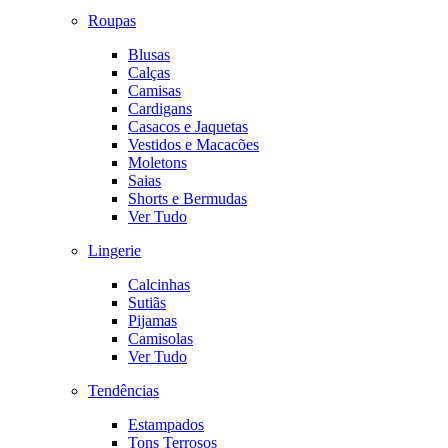
Roupas
Blusas
Calças
Camisas
Cardigans
Casacos e Jaquetas
Vestidos e Macacões
Moletons
Saias
Shorts e Bermudas
Ver Tudo
Lingerie
Calcinhas
Sutiãs
Pijamas
Camisolas
Ver Tudo
Tendências
Estampados
Tons Terrosos