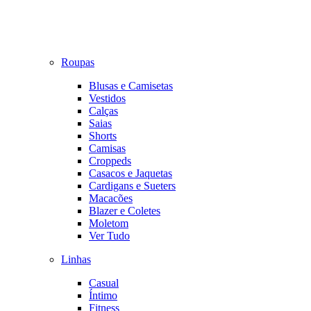
Roupas
Blusas e Camisetas
Vestidos
Calças
Saias
Shorts
Camisas
Croppeds
Casacos e Jaquetas
Cardigans e Sueters
Macacões
Blazer e Coletes
Moletom
Ver Tudo
Linhas
Casual
Íntimo
Fitness