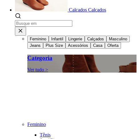
Calçados
Calçados
Feminino
Infantil
Lingerie
Calçados
Masculino
Jeans
Plus Size
Acessórios
Casa
Oferta
Categoria
Ver tudo >
Feminino
Tênis