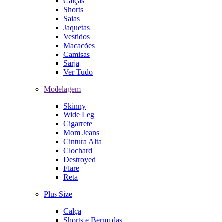
Calças
Shorts
Saias
Jaquetas
Vestidos
Macacões
Camisas
Sarja
Ver Tudo
Modelagem
Skinny
Wide Leg
Cigarrete
Mom Jeans
Cintura Alta
Clochard
Destroyed
Flare
Reta
Plus Size
Calça
Shorts e Bermudas