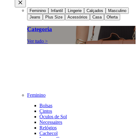
Feminino
Infantil
Lingerie
Calçados
Masculino
Jeans
Plus Size
Acessórios
Casa
Oferta
Categoria
Ver tudo >
Feminino
Bolsas
Cintos
Óculos de Sol
Necessaires
Relógios
Cachecol