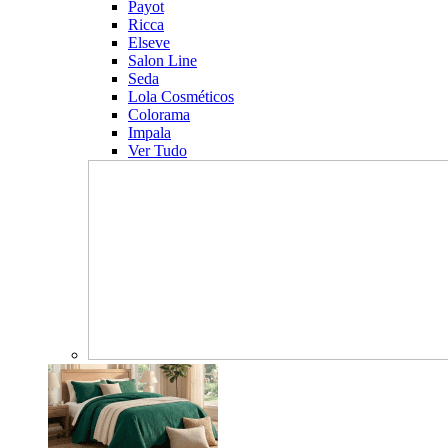
Payot
Ricca
Elseve
Salon Line
Seda
Lola Cosméticos
Colorama
Impala
Ver Tudo