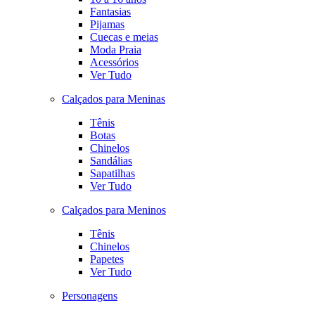
Fantasias
Pijamas
Cuecas e meias
Moda Praia
Acessórios
Ver Tudo
Calçados para Meninas
Tênis
Botas
Chinelos
Sandálias
Sapatilhas
Ver Tudo
Calçados para Meninos
Tênis
Chinelos
Papetes
Ver Tudo
Personagens