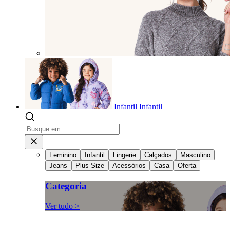
Infantil
Infantil
Feminino
Infantil
Lingerie
Calçados
Masculino
Jeans
Plus Size
Acessórios
Casa
Oferta
Categoria
Ver tudo >