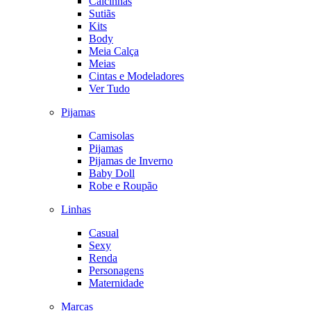
Calcinhas
Sutiãs
Kits
Body
Meia Calça
Meias
Cintas e Modeladores
Ver Tudo
Pijamas
Camisolas
Pijamas
Pijamas de Inverno
Baby Doll
Robe e Roupão
Linhas
Casual
Sexy
Renda
Personagens
Maternidade
Marcas