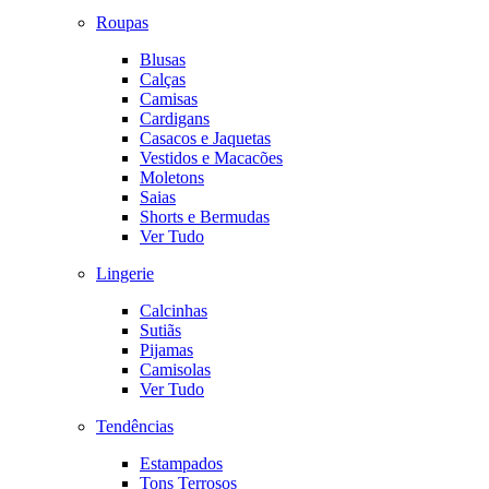
Roupas
Blusas
Calças
Camisas
Cardigans
Casacos e Jaquetas
Vestidos e Macacões
Moletons
Saias
Shorts e Bermudas
Ver Tudo
Lingerie
Calcinhas
Sutiãs
Pijamas
Camisolas
Ver Tudo
Tendências
Estampados
Tons Terrosos