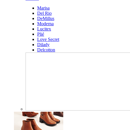
Marisa
Del Rio
DeMillus
Moderna
Lucitex
Plié
Love Secret
Dilady
Delcotton