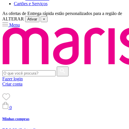
Cartões e Serviços
As ofertas de
Entrega rápida
estão personalizados para a região de
ALTERAR
Ativar
×
Menu
Fazer login
Criar conta
0
Minhas compras