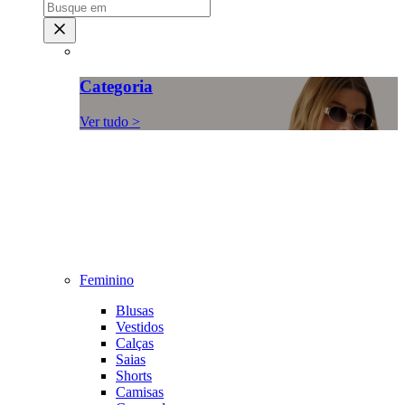
Categoria
Ver tudo >
Feminino
Blusas
Vestidos
Calças
Saias
Shorts
Camisas