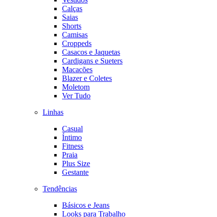
Calças
Saias
Shorts
Camisas
Croppeds
Casacos e Jaquetas
Cardigans e Sueters
Macacões
Blazer e Coletes
Moletom
Ver Tudo
Linhas
Casual
Íntimo
Fitness
Praia
Plus Size
Gestante
Tendências
Básicos e Jeans
Looks para Trabalho