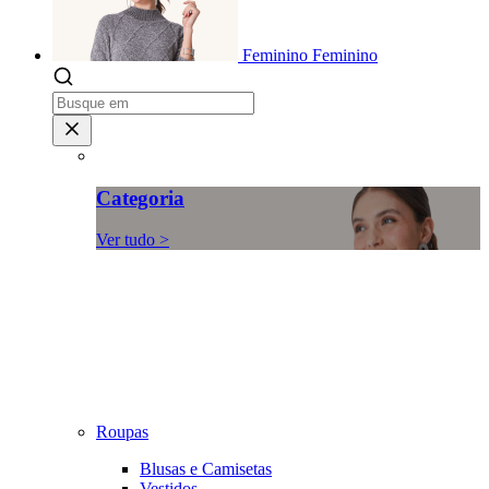
Feminino
Feminino
Categoria
Ver tudo >
Roupas
Blusas e Camisetas
Vestidos