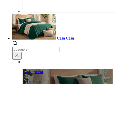
Casa
Casa
Categoria
Ver tudo >