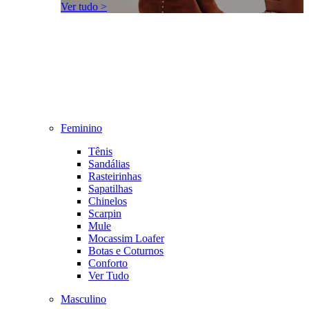
Ver tudo >
Feminino
Tênis
Sandálias
Rasteirinhas
Sapatilhas
Chinelos
Scarpin
Mule
Mocassim Loafer
Botas e Coturnos
Conforto
Ver Tudo
Masculino