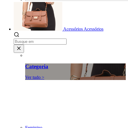
Acessórios
Acessórios
Categoria
Ver tudo >
Feminino