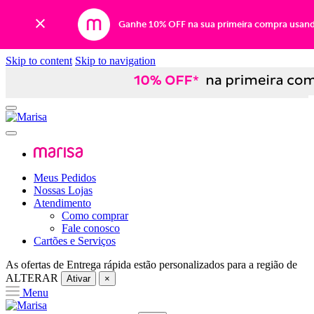
Ganhe 10% OFF na sua primeira compra usan
Skip to content
Skip to navigation
Meus Pedidos
Nossas Lojas
Atendimento
Como comprar
Fale conosco
Cartões e Serviços
As ofertas de
Entrega rápida
estão personalizados para a região de
ALTERAR
Ativar
×
Menu