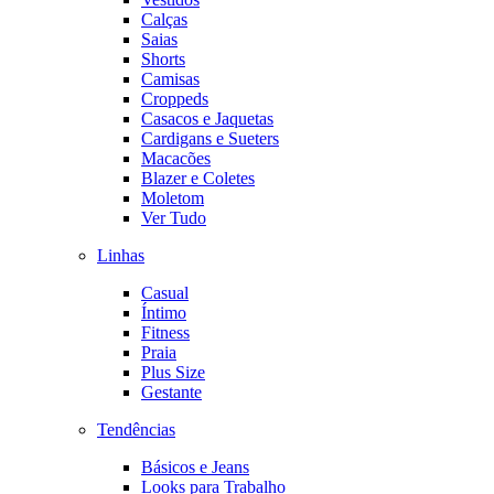
Calças
Saias
Shorts
Camisas
Croppeds
Casacos e Jaquetas
Cardigans e Sueters
Macacões
Blazer e Coletes
Moletom
Ver Tudo
Linhas
Casual
Íntimo
Fitness
Praia
Plus Size
Gestante
Tendências
Básicos e Jeans
Looks para Trabalho