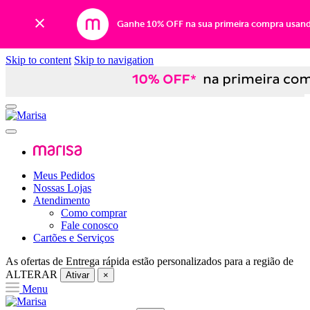
Ganhe 10% OFF na sua primeira compra usan
Skip to content
Skip to navigation
Meus Pedidos
Nossas Lojas
Atendimento
Como comprar
Fale conosco
Cartões e Serviços
As ofertas de
Entrega rápida
estão personalizados para a região de
ALTERAR
Ativar
×
Menu