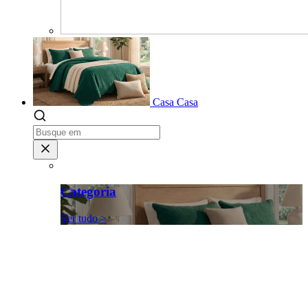
Casa
Casa
Categoria
Ver tudo >