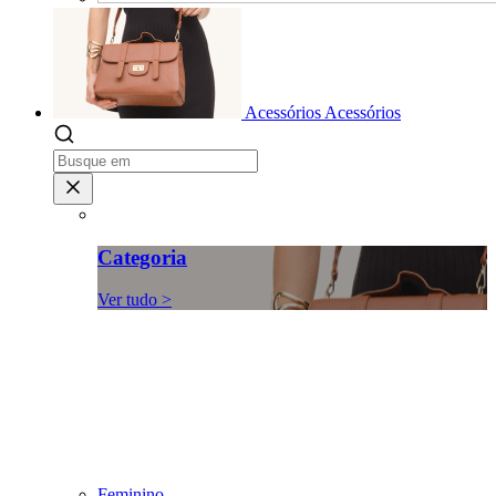
Acessórios
Acessórios
Categoria
Ver tudo >
Feminino