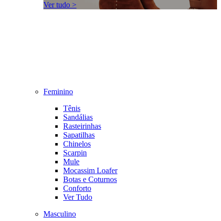
Ver tudo >
Feminino
Tênis
Sandálias
Rasteirinhas
Sapatilhas
Chinelos
Scarpin
Mule
Mocassim Loafer
Botas e Coturnos
Conforto
Ver Tudo
Masculino