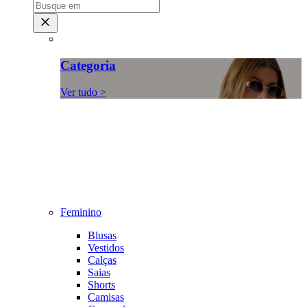
Categoria
Ver tudo >
Feminino
Blusas
Vestidos
Calças
Saias
Shorts
Camisas