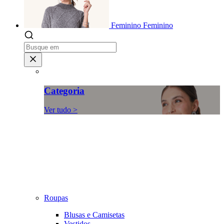
Feminino
Feminino
Categoria
Ver tudo >
Roupas
Blusas e Camisetas
Vestidos