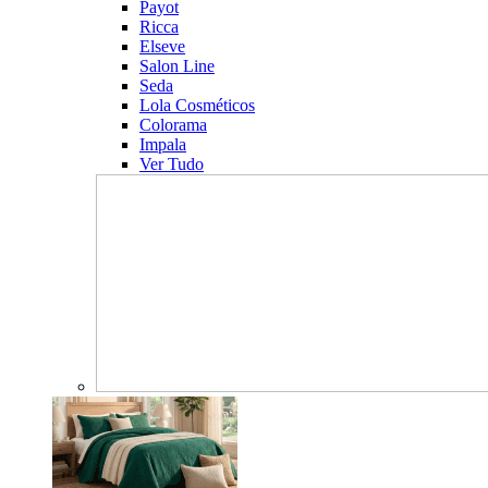
Payot
Ricca
Elseve
Salon Line
Seda
Lola Cosméticos
Colorama
Impala
Ver Tudo