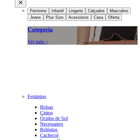
Feminino
Infantil
Lingerie
Calçados
Masculino
Jeans
Plus Size
Acessórios
Casa
Oferta
Categoria
Ver tudo >
Feminino
Bolsas
Cintos
Óculos de Sol
Necessaires
Relógios
Cachecol