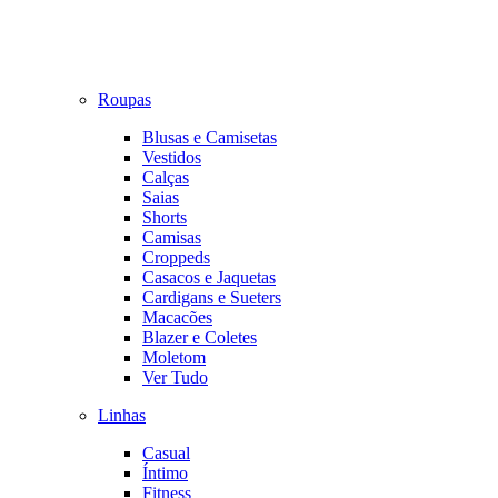
Roupas
Blusas e Camisetas
Vestidos
Calças
Saias
Shorts
Camisas
Croppeds
Casacos e Jaquetas
Cardigans e Sueters
Macacões
Blazer e Coletes
Moletom
Ver Tudo
Linhas
Casual
Íntimo
Fitness