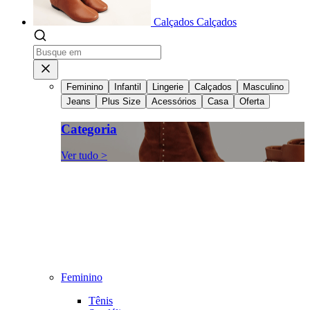
Calçados
Calçados
Feminino
Infantil
Lingerie
Calçados
Masculino
Jeans
Plus Size
Acessórios
Casa
Oferta
Categoria
Ver tudo >
Feminino
Tênis