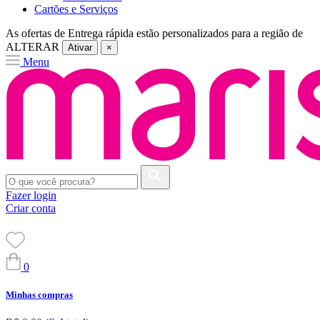
Cartões e Serviços
As ofertas de
Entrega rápida
estão personalizados para a região de
ALTERAR
Ativar
×
Menu
Fazer login
Criar conta
0
Minhas compras