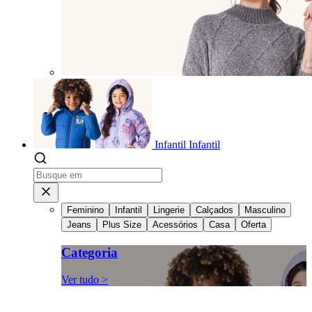
Infantil
Infantil
Feminino
Infantil
Lingerie
Calçados
Masculino
Jeans
Plus Size
Acessórios
Casa
Oferta
Categoria
Ver tudo >