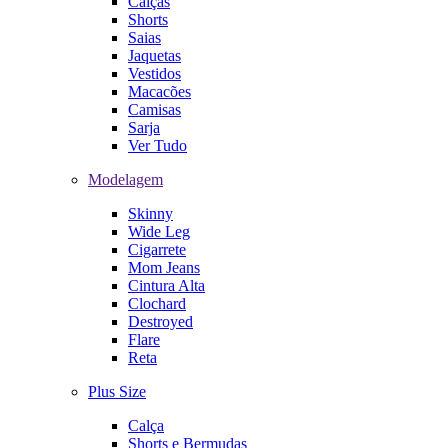
Calças
Shorts
Saias
Jaquetas
Vestidos
Macacões
Camisas
Sarja
Ver Tudo
Modelagem
Skinny
Wide Leg
Cigarrete
Mom Jeans
Cintura Alta
Clochard
Destroyed
Flare
Reta
Plus Size
Calça
Shorts e Bermudas