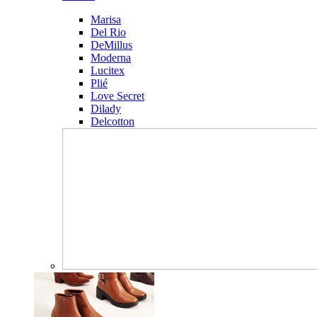
Marisa
Del Rio
DeMillus
Moderna
Lucitex
Plié
Love Secret
Dilady
Delcotton