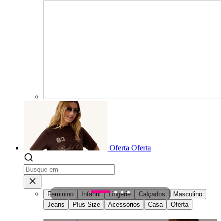
Oferta
Oferta
Feminino
Infantil
Lingerie
Calçados
Masculino
1
2
3
4
Jeans
Plus Size
Acessórios
Casa
Oferta