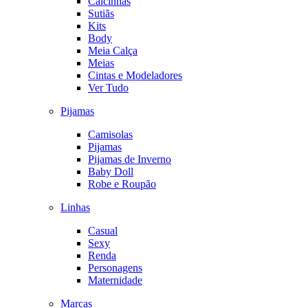
Calcinhas
Sutiãs
Kits
Body
Meia Calça
Meias
Cintas e Modeladores
Ver Tudo
Pijamas
Camisolas
Pijamas
Pijamas de Inverno
Baby Doll
Robe e Roupão
Linhas
Casual
Sexy
Renda
Personagens
Maternidade
Marcas