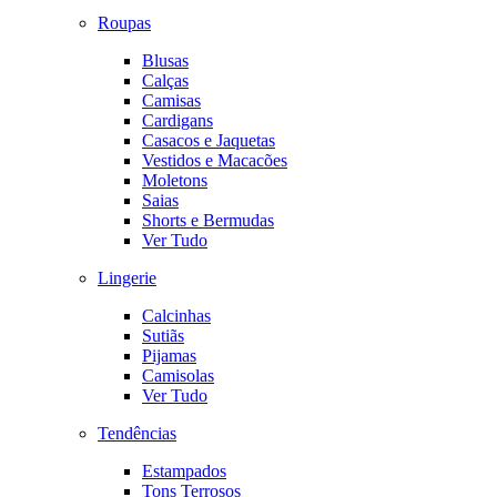
Roupas
Blusas
Calças
Camisas
Cardigans
Casacos e Jaquetas
Vestidos e Macacões
Moletons
Saias
Shorts e Bermudas
Ver Tudo
Lingerie
Calcinhas
Sutiãs
Pijamas
Camisolas
Ver Tudo
Tendências
Estampados
Tons Terrosos