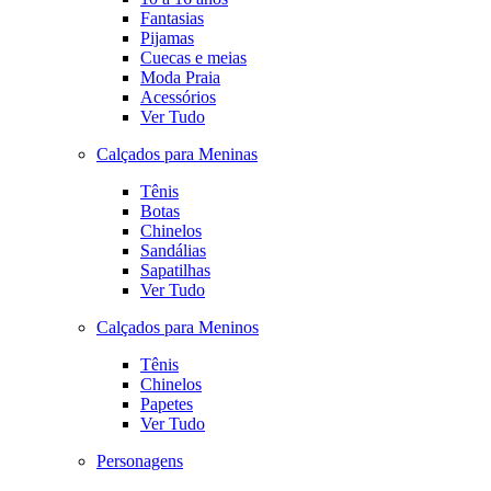
Fantasias
Pijamas
Cuecas e meias
Moda Praia
Acessórios
Ver Tudo
Calçados para Meninas
Tênis
Botas
Chinelos
Sandálias
Sapatilhas
Ver Tudo
Calçados para Meninos
Tênis
Chinelos
Papetes
Ver Tudo
Personagens