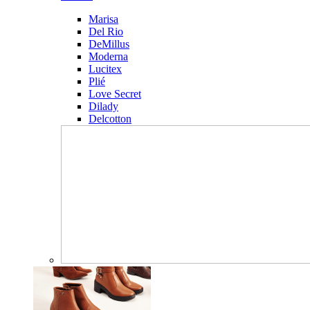
Marisa
Del Rio
DeMillus
Moderna
Lucitex
Plié
Love Secret
Dilady
Delcotton