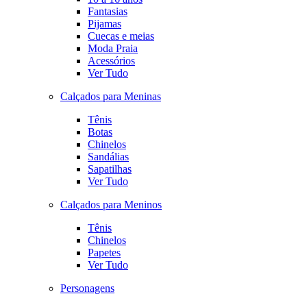
Fantasias
Pijamas
Cuecas e meias
Moda Praia
Acessórios
Ver Tudo
Calçados para Meninas
Tênis
Botas
Chinelos
Sandálias
Sapatilhas
Ver Tudo
Calçados para Meninos
Tênis
Chinelos
Papetes
Ver Tudo
Personagens