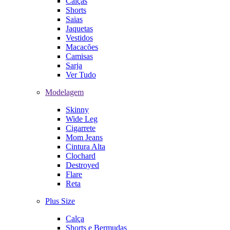
Calças
Shorts
Saias
Jaquetas
Vestidos
Macacões
Camisas
Sarja
Ver Tudo
Modelagem
Skinny
Wide Leg
Cigarrete
Mom Jeans
Cintura Alta
Clochard
Destroyed
Flare
Reta
Plus Size
Calça
Shorts e Bermudas