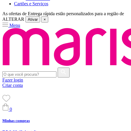
Cartões e Serviços
As ofertas de
Entrega rápida
estão personalizados para a região de
ALTERAR
Ativar
×
Menu
Fazer login
Criar conta
0
Minhas compras