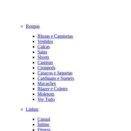
Roupas
Blusas e Camisetas
Vestidos
Calças
Saias
Shorts
Camisas
Croppeds
Casacos e Jaquetas
Cardigans e Sueters
Macacões
Blazer e Coletes
Moletom
Ver Tudo
Linhas
Casual
Íntimo
Fitness