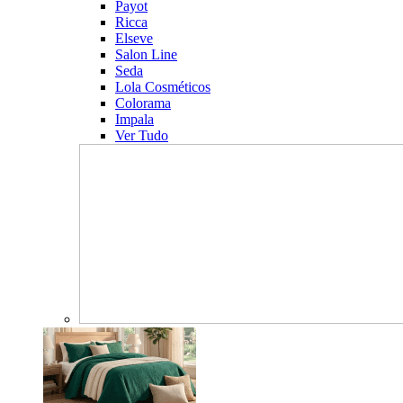
Payot
Ricca
Elseve
Salon Line
Seda
Lola Cosméticos
Colorama
Impala
Ver Tudo