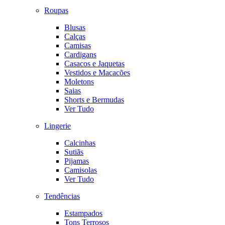
Roupas
Blusas
Calças
Camisas
Cardigans
Casacos e Jaquetas
Vestidos e Macacões
Moletons
Saias
Shorts e Bermudas
Ver Tudo
Lingerie
Calcinhas
Sutiãs
Pijamas
Camisolas
Ver Tudo
Tendências
Estampados
Tons Terrosos