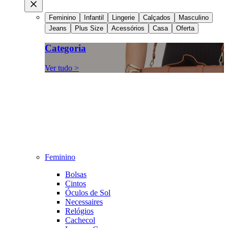
Feminino
Infantil
Lingerie
Calçados
Masculino
Jeans
Plus Size
Acessórios
Casa
Oferta
Categoria
Ver tudo >
Feminino
Bolsas
Cintos
Óculos de Sol
Necessaires
Relógios
Cachecol