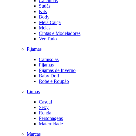
Calcinhas
Sutiãs
Kits
Body
Meia Calça
Meias
Cintas e Modeladores
Ver Tudo
Pijamas
Camisolas
Pijamas
Pijamas de Inverno
Baby Doll
Robe e Roupão
Linhas
Casual
Sexy
Renda
Personagens
Maternidade
Marcas