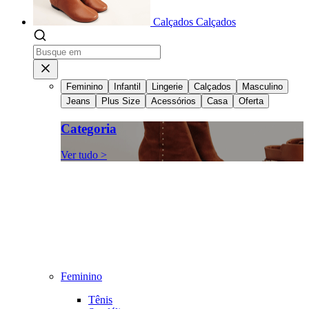
Calçados
Calçados
Feminino
Infantil
Lingerie
Calçados
Masculino
Jeans
Plus Size
Acessórios
Casa
Oferta
Categoria
Ver tudo >
Feminino
Tênis