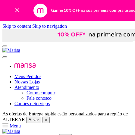
Ganhe 10% OFF na sua primeira compra usan
Skip to content
Skip to navigation
Meus Pedidos
Nossas Lojas
Atendimento
Como comprar
Fale conosco
Cartões e Serviços
As ofertas de
Entrega rápida
estão personalizados para a região de
ALTERAR
Ativar
×
Menu