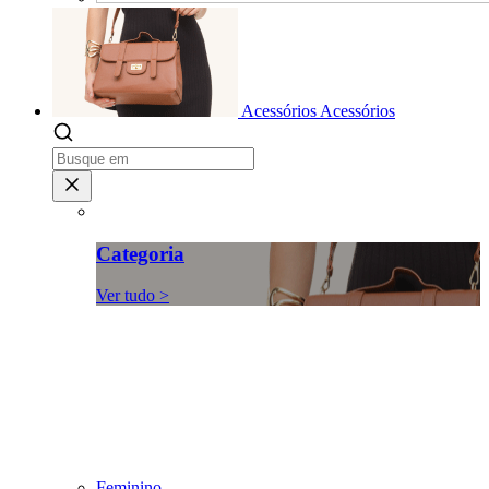
Acessórios
Acessórios
Categoria
Ver tudo >
Feminino