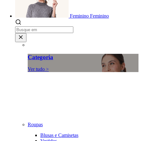
Feminino
Feminino
Categoria
Ver tudo >
Roupas
Blusas e Camisetas
Vestidos