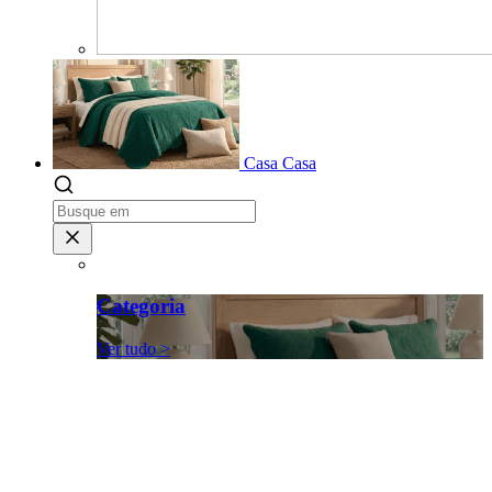
Casa
Casa
Categoria
Ver tudo >