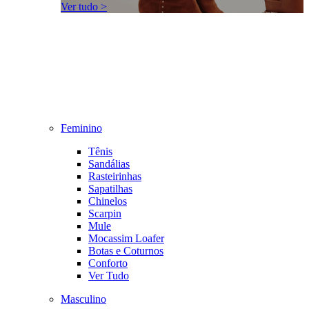
Ver tudo >
Feminino
Tênis
Sandálias
Rasteirinhas
Sapatilhas
Chinelos
Scarpin
Mule
Mocassim Loafer
Botas e Coturnos
Conforto
Ver Tudo
Masculino