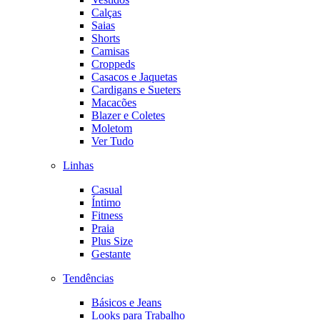
Calças
Saias
Shorts
Camisas
Croppeds
Casacos e Jaquetas
Cardigans e Sueters
Macacões
Blazer e Coletes
Moletom
Ver Tudo
Linhas
Casual
Íntimo
Fitness
Praia
Plus Size
Gestante
Tendências
Básicos e Jeans
Looks para Trabalho