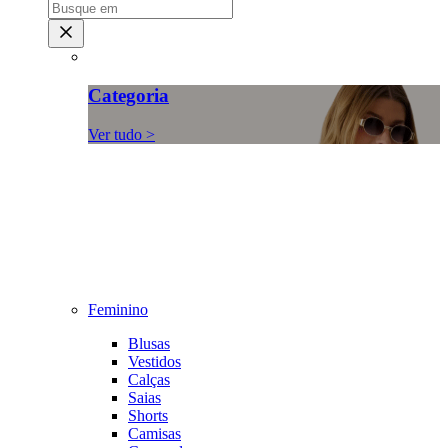
Categoria
Ver tudo >
Feminino
Blusas
Vestidos
Calças
Saias
Shorts
Camisas