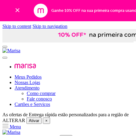
Ganhe 10% OFF na sua primeira compra usan
Skip to content
Skip to navigation
Meus Pedidos
Nossas Lojas
Atendimento
Como comprar
Fale conosco
Cartões e Serviços
As ofertas de
Entrega rápida
estão personalizados para a região de
ALTERAR
Ativar
×
Menu