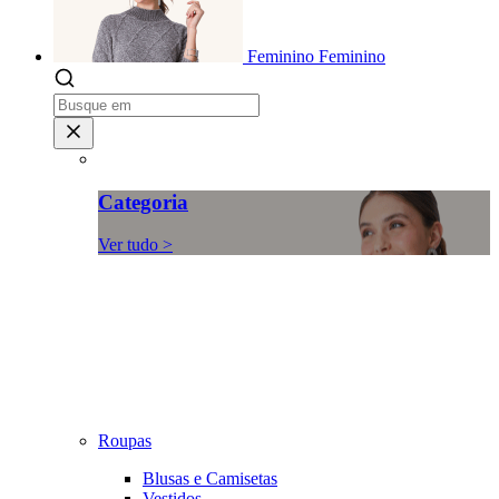
Feminino
Feminino
Categoria
Ver tudo >
Roupas
Blusas e Camisetas
Vestidos