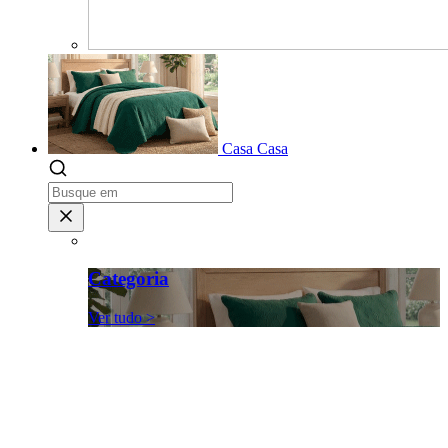
Casa
Casa
Categoria
Ver tudo >