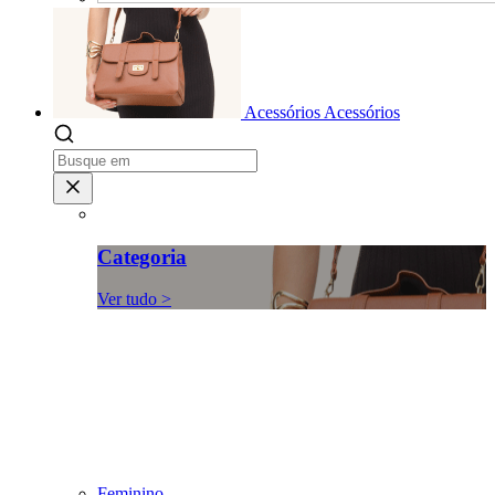
Acessórios
Acessórios
Categoria
Ver tudo >
Feminino