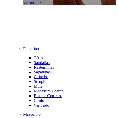
Ver tudo >
Feminino
Tênis
Sandálias
Rasteirinhas
Sapatilhas
Chinelos
Scarpin
Mule
Mocassim Loafer
Botas e Coturnos
Conforto
Ver Tudo
Masculino