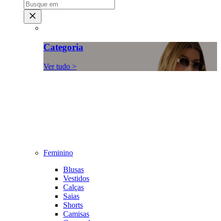
Categoria
Ver tudo >
Feminino
Blusas
Vestidos
Calças
Saias
Shorts
Camisas