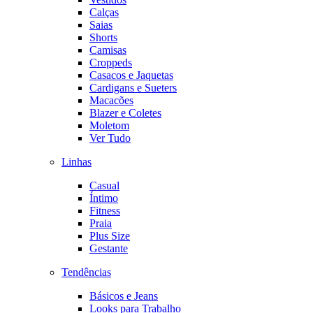
Calças
Saias
Shorts
Camisas
Croppeds
Casacos e Jaquetas
Cardigans e Sueters
Macacões
Blazer e Coletes
Moletom
Ver Tudo
Linhas
Casual
Íntimo
Fitness
Praia
Plus Size
Gestante
Tendências
Básicos e Jeans
Looks para Trabalho