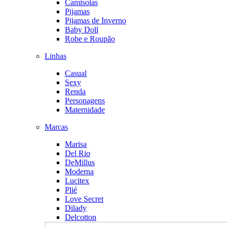
Camisolas
Pijamas
Pijamas de Inverno
Baby Doll
Robe e Roupão
Linhas
Casual
Sexy
Renda
Personagens
Maternidade
Marcas
Marisa
Del Rio
DeMillus
Moderna
Lucitex
Plié
Love Secret
Dilady
Delcotton