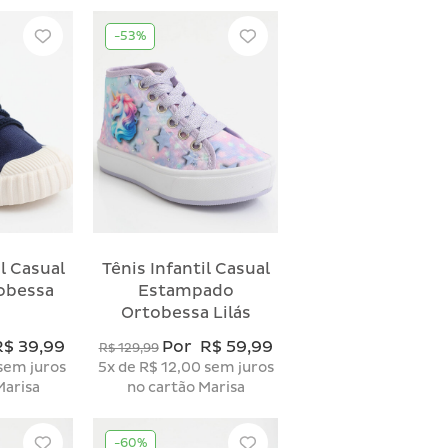
-53%
il Casual
Tênis Infantil Casual
obessa
Estampado
Ortobessa Lilás
R$ 39,99
Por
R$ 59,99
R$ 129,99
sem juros
5x
de
R$ 12,00
sem juros
Marisa
no cartão Marisa
-60%