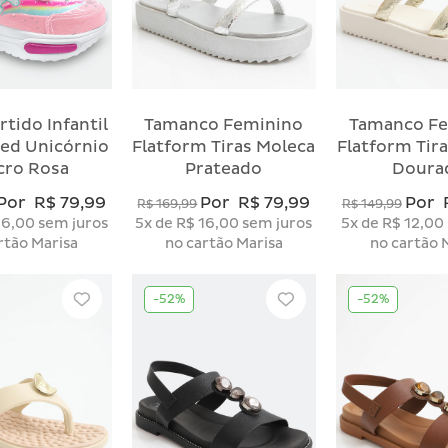
rtido Infantil
Tamanco Feminino
Tamanco F
Led Unicórnio
Flatform Tiras Moleca
Flatform Tir
cro Rosa
Prateado
Doura
Por
R$ 79,99
Por
R$ 79,99
Por
R$ 169,99
R$ 149,99
16,00
sem juros
5x
de
R$ 16,00
sem juros
5x
de
R$ 12,00
rtão Marisa
no cartão Marisa
no cartão 
-52%
-52%