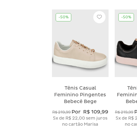
-50%
-50%
Tênis Casual
Tên
Feminino Pingentes
Femini
Bebecê Bege
Beb
Por
R$ 109,99
R$ 219,99
R$ 219,99
5x
de
R$ 22,00
sem juros
5x
de
R$ 
no cartão Marisa
no ca