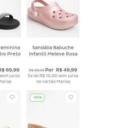
Feminina
Sandália Babuche
Rio Preto
Infantil Meleve Rosa
R$ 69,99
Por
R$ 49,99
R$ 99,99
sem juros
5x
de
R$ 10,00
sem juros
Marisa
no cartão Marisa
-65%