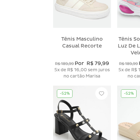
Tênis Masculino
Tênis So
Casual Recorte
Luz De 
Vel
Por
R$ 79,99
R$ 189,99
R$ 189,99
5x
de
R$ 16,00
sem juros
5x
de
R$ 
no cartão Marisa
no ca
-52%
-52%