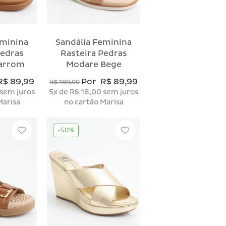
eminina
Sandália Feminina
Pedras
Rasteira Pedras
arrom
Modare Bege
R$ 89,99
Por
R$ 89,99
R$ 189,99
sem juros
5x
de
R$ 18,00
sem juros
Marisa
no cartão Marisa
-50%