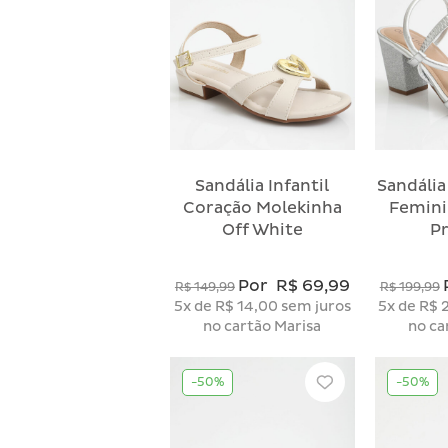
Sandália Infantil
Sandália
Coração Molekinha
Femini
Off White
P
Por
R$ 69,99
R$ 149,99
R$ 199,99
5x
de
R$ 14,00
sem juros
5x
de
R$ 
no cartão Marisa
no ca
-50%
-50%