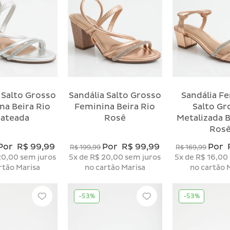
 Salto Grosso
Sandália Salto Grosso
Sandália F
na Beira Rio
Feminina Beira Rio
Salto Gr
rateada
Rosê
Metalizada B
Ros
Por
R$ 99,99
Por
R$ 99,99
Por
R$ 199,99
R$ 169,99
20,00
sem juros
5x
de
R$ 20,00
sem juros
5x
de
R$ 16,00
rtão Marisa
no cartão Marisa
no cartão 
-53%
-53%