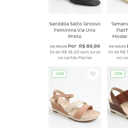
Sandália Salto Grosso
Tamanc
Feminina Via Uno
Flat
Preto
Modar
Por
R$ 89,99
R$ 189,99
R$ 169,99
5x
de
R$ 18,00
sem juros
5x
de
R$ 
no cartão Marisa
no ca
-50%
-52%