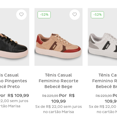
-52%
-52%
is Casual
Tênis Casual
Tênis Ca
no Pingentes
Feminino Recorte
Feminino R
ecê Preto
Bebecê Bege
Bebecê B
Por
R$ 109,99
Por
R$
P
R$ 229,99
R$ 229,99
22,00
sem juros
109,99
109,9
rtão Marisa
5x
de
R$ 22,00
sem juros
5x
de
R$ 22,00
no cartão Marisa
no cartão 