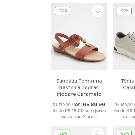
-50%
-52%
Sandália Feminina
Tênis
Rasteira Pedras
Casu
Modare Caramelo
Por
R$ 89,99
R$ 179,99
R$ 189,99
5x
de
R$ 18,00
sem juros
5x
de
R$ 
no cartão Marisa
no ca
-55%
-53%