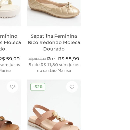
eminino
Sapatilha Feminina
as Moleca
Bico Redondo Moleca
do
Dourado
R$ 59,99
Por
R$ 58,99
R$ 169,99
sem juros
5x
de
R$ 11,80
sem juros
Marisa
no cartão Marisa
-52%