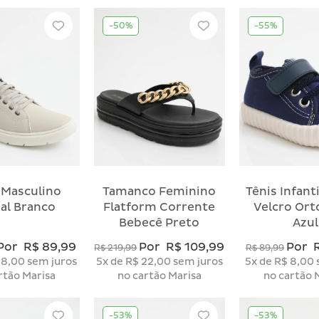
-50%
-55%
 Masculino
Tamanco Feminino
Tênis Infant
al Branco
Flatform Corrente
Velcro Ort
Bebecê Preto
Azul
Por
R$ 89,99
Por
R$ 109,99
Por
R$ 219,99
R$ 89,99
18,00
sem juros
5x
de
R$ 22,00
sem juros
5x
de
R$ 8,00
rtão Marisa
no cartão Marisa
no cartão 
-53%
-53%