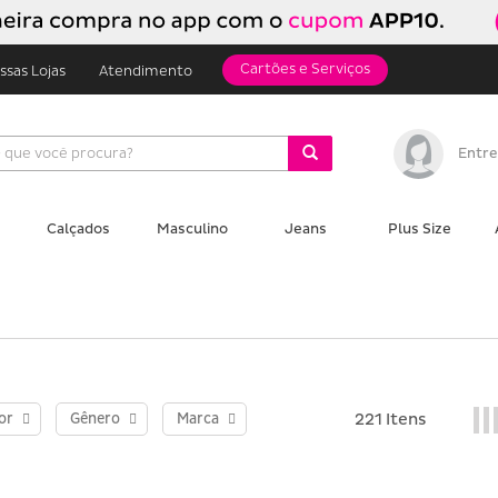
Cartões e Serviços
ssas Lojas
Atendimento
Entre
Calçados
Masculino
Jeans
Plus Size
or
Gênero
Marca
221 Itens