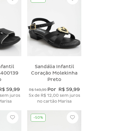
nfantil
Sandália Infantil
2400139
Coração Molekinha
o
Preto
R$ 59,99
Por
R$ 59,99
R$ 149,99
sem juros
5x
de
R$ 12,00
sem juros
Marisa
no cartão Marisa
-50%