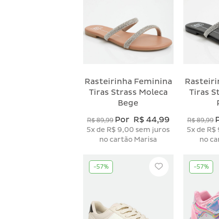
Rasteirinha Feminina
Rasteir
Tiras Strass Moleca
Tiras S
Bege
Por
R$ 44,99
R$ 89,99
R$ 89,99
5x
de
R$ 9,00
sem juros
5x
de
R$ 
no cartão Marisa
no ca
-57%
-57%