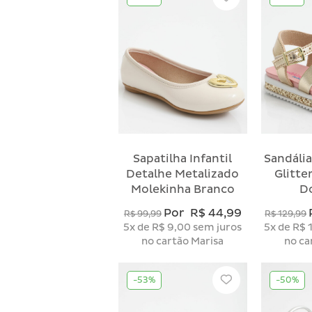
Sapatilha Infantil
Sandália
Detalhe Metalizado
Glitte
Molekinha Branco
D
Por
R$ 44,99
R$ 99,99
R$ 129,99
5x
de
R$ 9,00
sem juros
5x
de
R$ 
no cartão Marisa
no ca
-53%
-50%