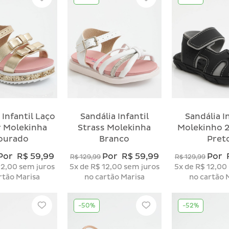
 Infantil Laço
Sandália Infantil
Sandália I
r Molekinha
Strass Molekinha
Molekinho 
ourado
Branco
Pret
Por
R$ 59,99
Por
R$ 59,99
Por
R$ 129,99
R$ 129,99
12,00
sem juros
5x
de
R$ 12,00
sem juros
5x
de
R$ 12,00
rtão Marisa
no cartão Marisa
no cartão 
-50%
-52%