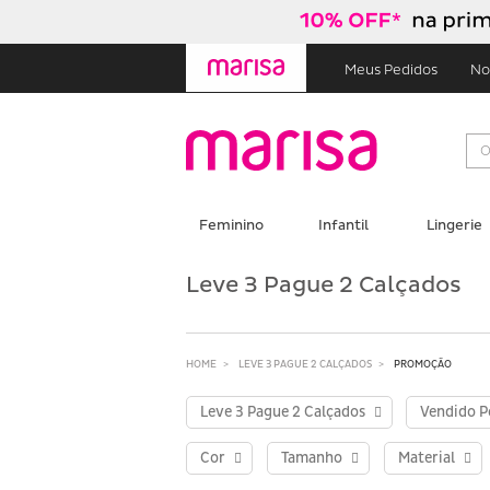
Skip
Skip
to
to
content
navigation
Meus Pedidos
No
Feminino
Infantil
Lingerie
Leve 3 Pague 2 Calçados
HOME
LEVE 3 PAGUE 2 CALÇADOS
PROMOÇÃO
Leve 3 Pague 2 Calçados
Vendido P
Cor
Tamanho
Material