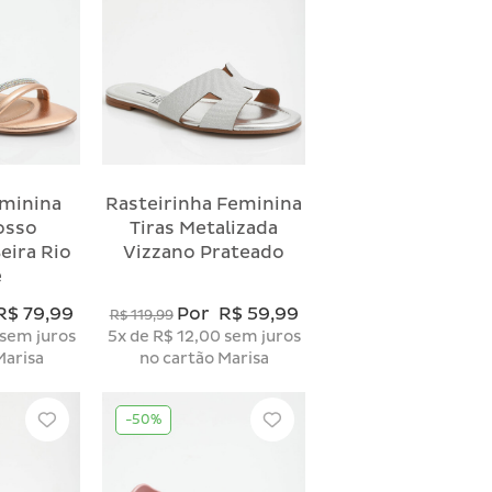
eminina
Rasteirinha Feminina
osso
Tiras Metalizada
eira Rio
Vizzano Prateado
ê
R$ 79,99
Por
R$ 59,99
R$ 119,99
sem juros
5x
de
R$ 12,00
sem juros
Marisa
no cartão Marisa
-50%