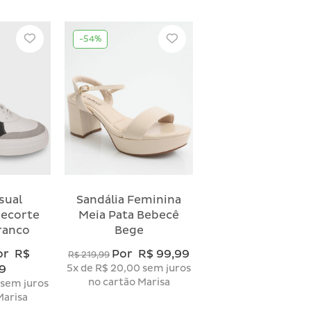
-54%
sual
Sandália Feminina
ecorte
Meia Pata Bebecê
ranco
Bege
or
R$
Por
R$ 99,99
R$ 219,99
9
5x
de
R$ 20,00
sem juros
no cartão Marisa
sem juros
Marisa