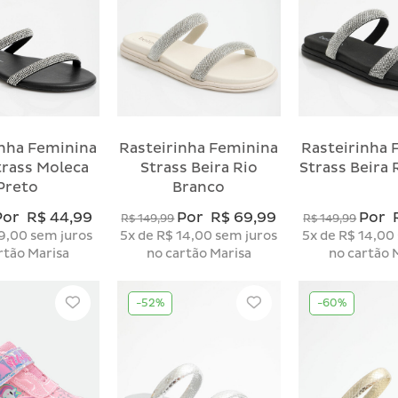
inha Feminina
Rasteirinha Feminina
Rasteirinha 
trass Moleca
Strass Beira Rio
Strass Beira 
Preto
Branco
Por
R$ 44,99
Por
R$ 69,99
Por
R$ 149,99
R$ 149,99
9,00
sem juros
5x
de
R$ 14,00
sem juros
5x
de
R$ 14,00
rtão Marisa
no cartão Marisa
no cartão 
-52%
-60%