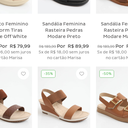
o Feminino
Sandália Feminina
Sandália F
form Tiras
Rasteira Pedras
Rasteira 
e Off White
Modare Preto
Modare M
Por
R$ 79,99
Por
R$ 89,99
Por
R$ 189,99
R$ 189,99
16,00
sem juros
5x
de
R$ 18,00
sem juros
5x
de
R$ 18,00
rtão Marisa
no cartão Marisa
no cartão 
-35%
-50%