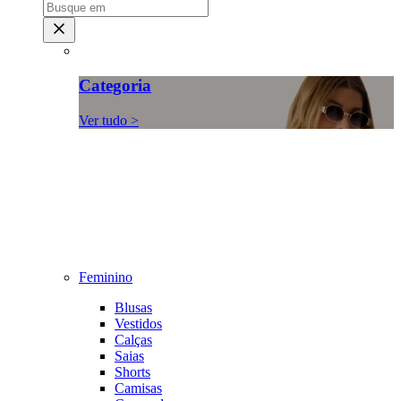
Categoria
Ver tudo >
Feminino
Blusas
Vestidos
Calças
Saias
Shorts
Camisas