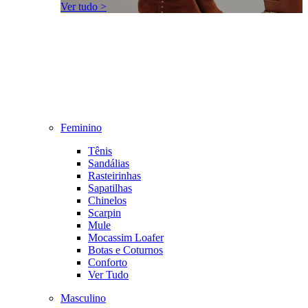
Ver tudo >
Feminino
Tênis
Sandálias
Rasteirinhas
Sapatilhas
Chinelos
Scarpin
Mule
Mocassim Loafer
Botas e Coturnos
Conforto
Ver Tudo
Masculino