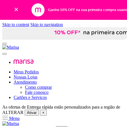
Ganhe 10% OFF na sua primeira compra usan
Skip to content
Skip to navigation
Meus Pedidos
Nossas Lojas
Atendimento
Como comprar
Fale conosco
Cartões e Serviços
As ofertas de
Entrega rápida
estão personalizados para a região de
ALTERAR
Ativar
×
Menu