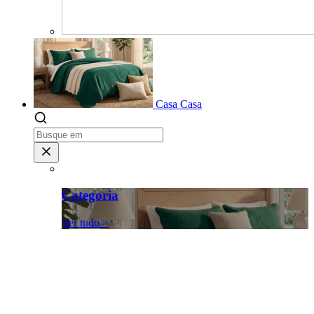
Casa
Casa
Categoria
Ver tudo >