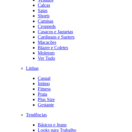
Calças
Saias
Shorts
Camisas
Croppeds
Casacos e Jaquetas
Cardigans e Sueters
Macacões
Blazer e Coletes
Moletom
Ver Tudo
Linhas
Casual
Íntimo
Fitness
Praia
Plus Size
Gestante
Tendências
Básicos e Jeans
Looks para Trabalho