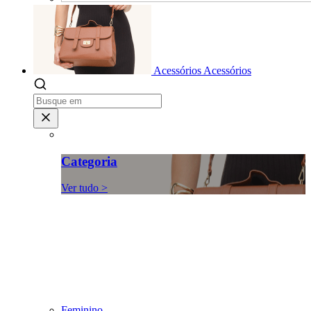
Acessórios
Acessórios
Categoria
Ver tudo >
Feminino