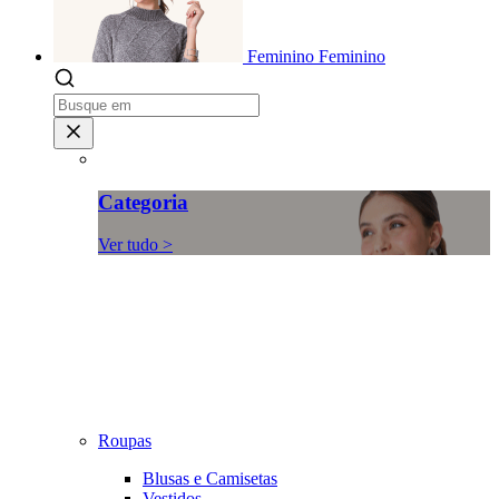
Feminino
Feminino
Categoria
Ver tudo >
Roupas
Blusas e Camisetas
Vestidos