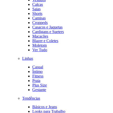
Calças
Saias
Shorts
Camisas
Croppeds
Casacos e Jaquetas
Cardigans e Sueters
Macacões
Blazer e Coletes
Moletom
Ver Tudo
Linhas
Casual
Íntimo
Fitness
Praia
Plus Size
Gestante
Tendências
Básicos e Jeans
Looks para Trabalho