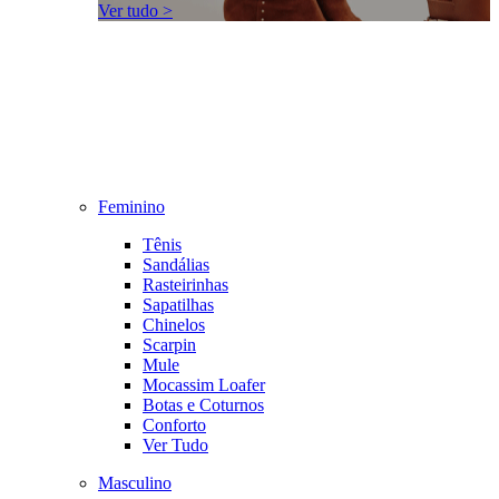
Ver tudo >
Feminino
Tênis
Sandálias
Rasteirinhas
Sapatilhas
Chinelos
Scarpin
Mule
Mocassim Loafer
Botas e Coturnos
Conforto
Ver Tudo
Masculino