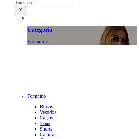
Categoria
Ver tudo >
Feminino
Blusas
Vestidos
Calças
Saias
Shorts
Camisas