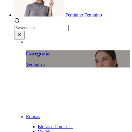
Feminino
Feminino
Categoria
Ver tudo >
Roupas
Blusas e Camisetas
Vestidos