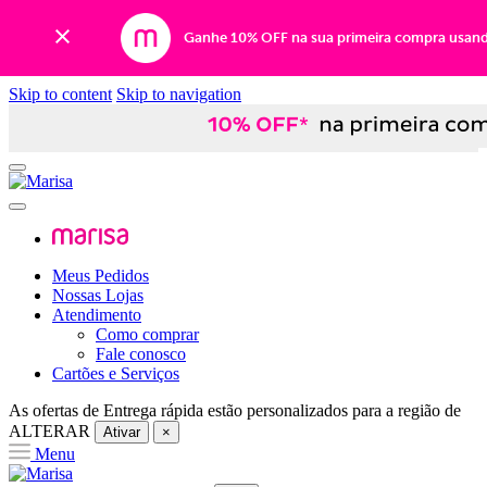
Ganhe 10% OFF na sua primeira compra usan
Skip to content
Skip to navigation
Meus Pedidos
Nossas Lojas
Atendimento
Como comprar
Fale conosco
Cartões e Serviços
As ofertas de
Entrega rápida
estão personalizados para a região de
ALTERAR
Ativar
×
Menu