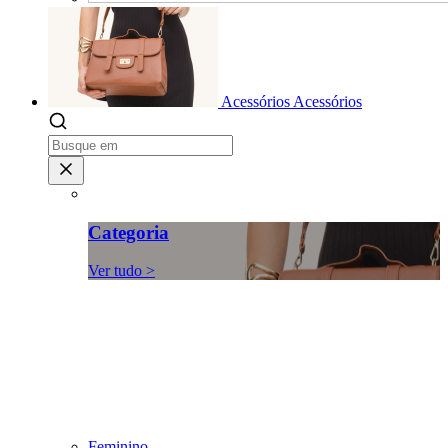
Acessórios
Acessórios
Categoria
Ver tudo >
Feminino