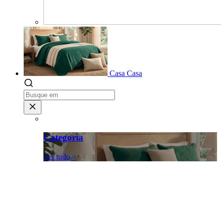
Casa
Casa
Categoria
Ver tudo >