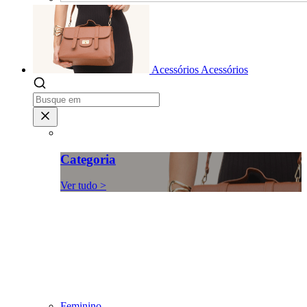
Acessórios
Acessórios
Categoria
Ver tudo >
Feminino