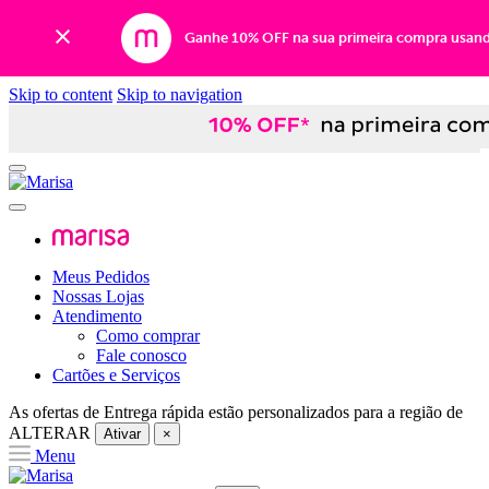
Ganhe 10% OFF na sua primeira compra usan
Skip to content
Skip to navigation
Meus Pedidos
Nossas Lojas
Atendimento
Como comprar
Fale conosco
Cartões e Serviços
As ofertas de
Entrega rápida
estão personalizados para a região de
ALTERAR
Ativar
×
Menu