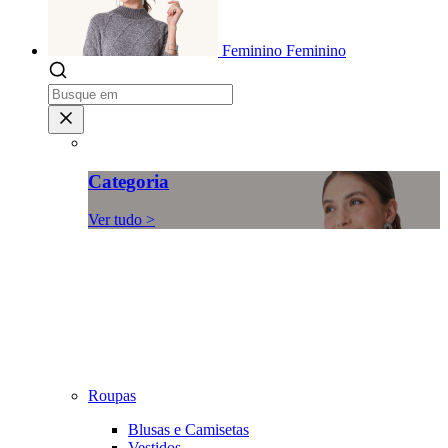
Feminino
Feminino
Categoria
Ver tudo >
Roupas
Blusas e Camisetas
Vestidos