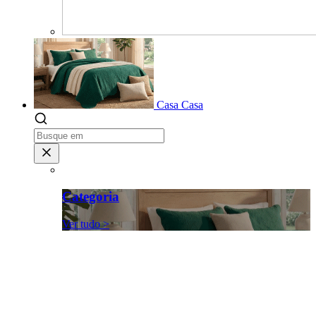
Casa
Casa
Categoria
Ver tudo >