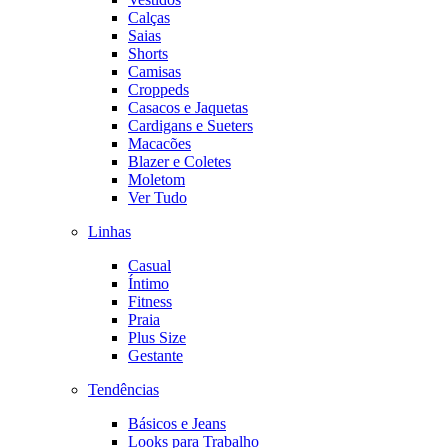
Calças
Saias
Shorts
Camisas
Croppeds
Casacos e Jaquetas
Cardigans e Sueters
Macacões
Blazer e Coletes
Moletom
Ver Tudo
Linhas
Casual
Íntimo
Fitness
Praia
Plus Size
Gestante
Tendências
Básicos e Jeans
Looks para Trabalho