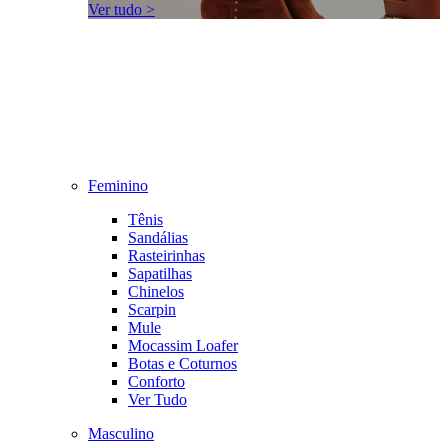
Ver tudo >
Feminino
Tênis
Sandálias
Rasteirinhas
Sapatilhas
Chinelos
Scarpin
Mule
Mocassim Loafer
Botas e Coturnos
Conforto
Ver Tudo
Masculino