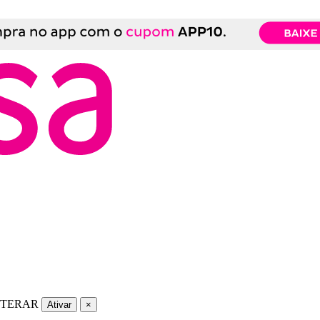
LTERAR
Ativar
×