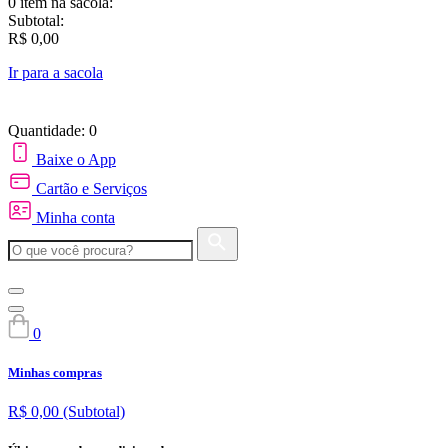
0 item
na sacola:
Subtotal:
R$ 0,00
Ir para a sacola
Quantidade: 0
Baixe o App
Cartão e Serviços
Minha conta
0
Minhas compras
R$ 0,00
(Subtotal)