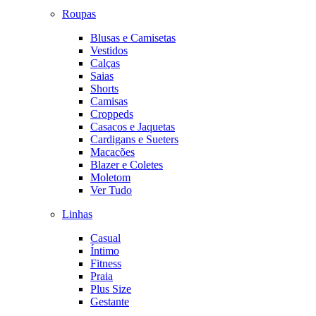
Roupas
Blusas e Camisetas
Vestidos
Calças
Saias
Shorts
Camisas
Croppeds
Casacos e Jaquetas
Cardigans e Sueters
Macacões
Blazer e Coletes
Moletom
Ver Tudo
Linhas
Casual
Íntimo
Fitness
Praia
Plus Size
Gestante