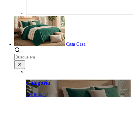
Casa
Casa
Categoria
Ver tudo >