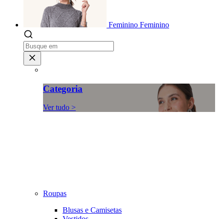
Feminino
Feminino
Categoria
Ver tudo >
Roupas
Blusas e Camisetas
Vestidos