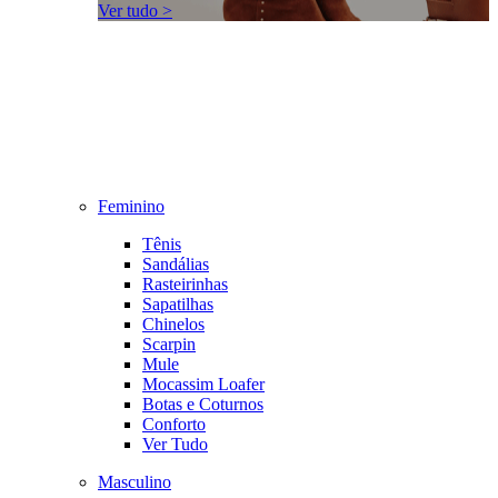
Ver tudo >
Feminino
Tênis
Sandálias
Rasteirinhas
Sapatilhas
Chinelos
Scarpin
Mule
Mocassim Loafer
Botas e Coturnos
Conforto
Ver Tudo
Masculino