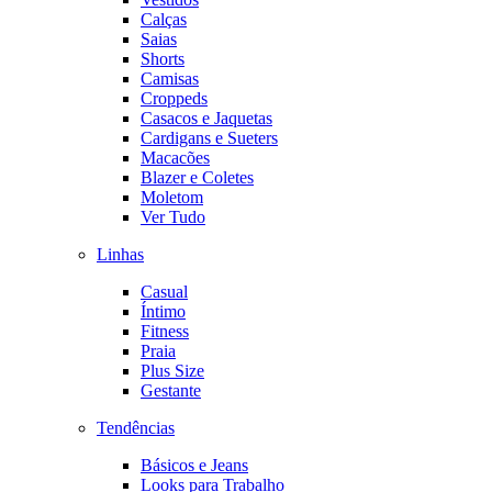
Calças
Saias
Shorts
Camisas
Croppeds
Casacos e Jaquetas
Cardigans e Sueters
Macacões
Blazer e Coletes
Moletom
Ver Tudo
Linhas
Casual
Íntimo
Fitness
Praia
Plus Size
Gestante
Tendências
Básicos e Jeans
Looks para Trabalho