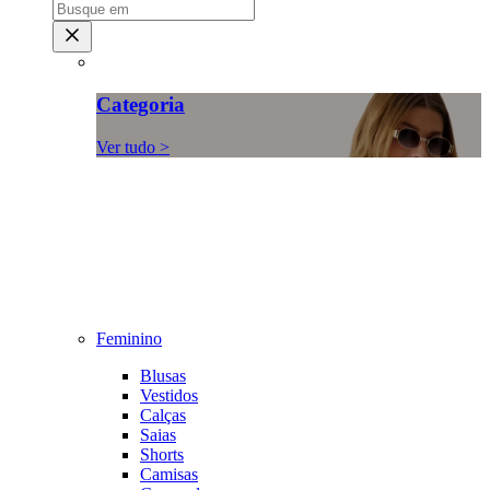
Categoria
Ver tudo >
Feminino
Blusas
Vestidos
Calças
Saias
Shorts
Camisas