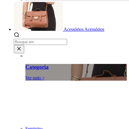
Acessórios
Acessórios
Categoria
Ver tudo >
Feminino