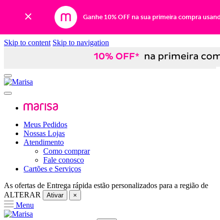
Ganhe 10% OFF na sua primeira compra usan
Skip to content
Skip to navigation
Meus Pedidos
Nossas Lojas
Atendimento
Como comprar
Fale conosco
Cartões e Serviços
As ofertas de
Entrega rápida
estão personalizados para a região de
ALTERAR
Ativar
×
Menu