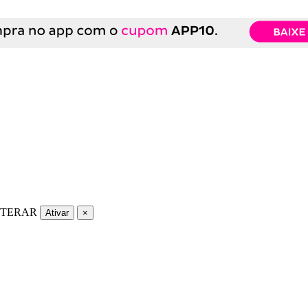
LTERAR
Ativar
×