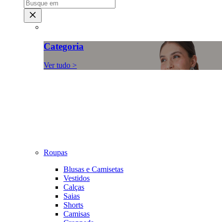
Categoria
Ver tudo >
Roupas
Blusas e Camisetas
Vestidos
Calças
Saias
Shorts
Camisas