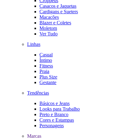
Croppeds
Casacos e Jaquetas
Cardigans e Sueters
Macacões
Blazer e Coletes
Moletom
Ver Tudo
Linhas
Casual
Íntimo
Fitness
Praia
Plus Size
Gestante
Tendências
Básicos e Jeans
Looks para Trabalho
Preto e Branco
Cores e Estampas
Personagens
Marcas