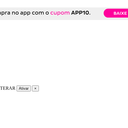
LTERAR
Ativar
×