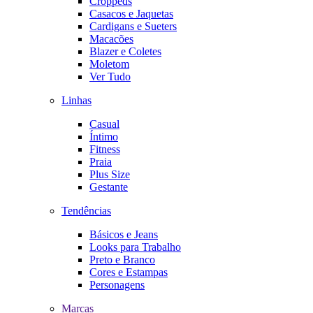
Croppeds
Casacos e Jaquetas
Cardigans e Sueters
Macacões
Blazer e Coletes
Moletom
Ver Tudo
Linhas
Casual
Íntimo
Fitness
Praia
Plus Size
Gestante
Tendências
Básicos e Jeans
Looks para Trabalho
Preto e Branco
Cores e Estampas
Personagens
Marcas