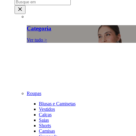
Categoria
Ver tudo >
Roupas
Blusas e Camisetas
Vestidos
Calças
Saias
Shorts
Camisas