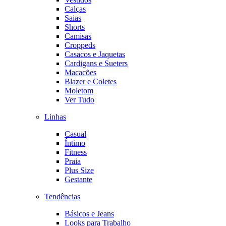
Calças
Saias
Shorts
Camisas
Croppeds
Casacos e Jaquetas
Cardigans e Sueters
Macacões
Blazer e Coletes
Moletom
Ver Tudo
Linhas
Casual
Íntimo
Fitness
Praia
Plus Size
Gestante
Tendências
Básicos e Jeans
Looks para Trabalho