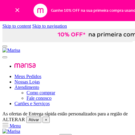
Ganhe 10% OFF na sua primeira compra usan
Skip to content
Skip to navigation
Meus Pedidos
Nossas Lojas
Atendimento
Como comprar
Fale conosco
Cartões e Serviços
As ofertas de
Entrega rápida
estão personalizados para a região de
ALTERAR
Ativar
×
Menu