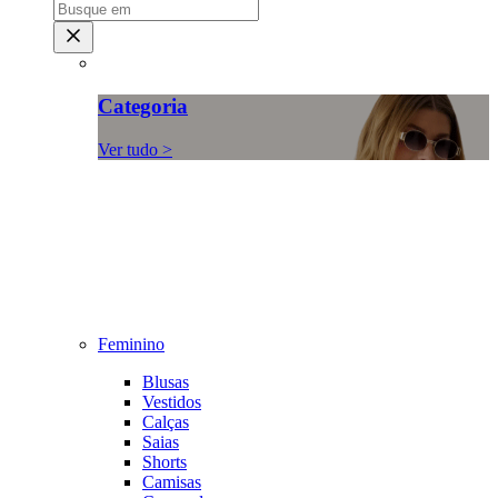
Categoria
Ver tudo >
Feminino
Blusas
Vestidos
Calças
Saias
Shorts
Camisas