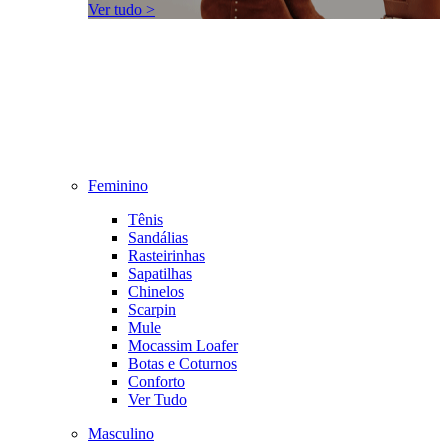
Ver tudo >
Feminino
Tênis
Sandálias
Rasteirinhas
Sapatilhas
Chinelos
Scarpin
Mule
Mocassim Loafer
Botas e Coturnos
Conforto
Ver Tudo
Masculino