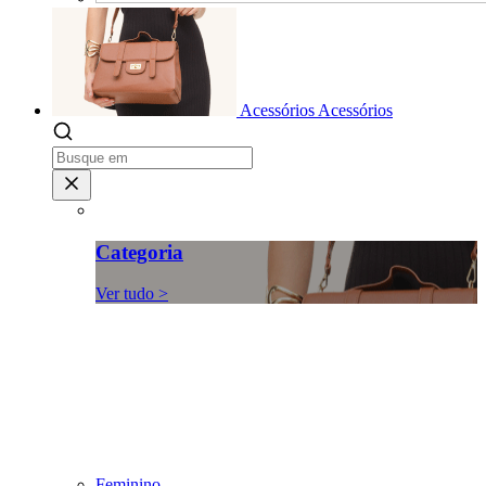
Acessórios
Acessórios
Categoria
Ver tudo >
Feminino