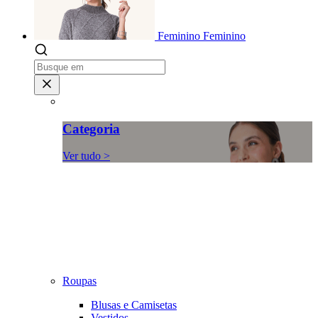
Feminino
Feminino
Categoria
Ver tudo >
Roupas
Blusas e Camisetas
Vestidos