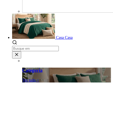
Casa
Casa
Categoria
Ver tudo >