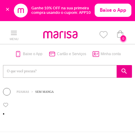
Ganhe 10% OFF na sua primeira 
Baixe o App
compra usando o cupom: APP10
Skip
Skip
to
to
content
navigation
0
MENU
Baixe o App
Cartão e Serviços
Minha conta
PIJAMAS
SEM MANGA