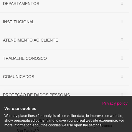
DEPARTAMENTOS
INSTITUCIONAL
ATENDIMENTO AO CLIENTE
TRABALHE CONOSCO
COMUNICADOS
PROTEÇÃO DE DADOS PESSOAIS
Privacy policy
We use cookies
We may place these for analysis of our visitor data, to improve our website,
show personalised content and to give you a great website experience. For
Lojas Marisa S/A.
Avenida Francisco Matarazzo, 1.500
more information about the cookies we use open the settings.
Torre Los Angeles - 2º andar (conjunto 21-22), Água Branca -
São Paulo/SP.