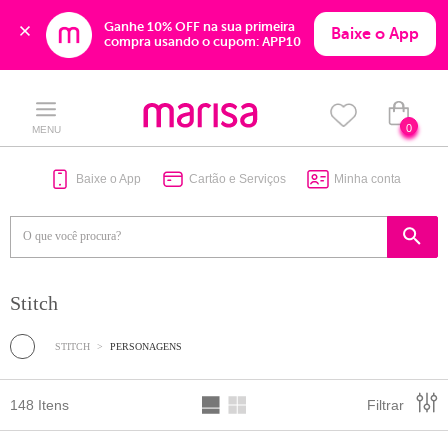
Ganhe 10% OFF na sua primeira 
Baixe o App
compra usando o cupom: APP10
Skip
Skip
to
to
content
navigation
0
MENU
Baixe o App
Cartão e Serviços
Minha conta
Stitch
STITCH
PERSONAGENS
148 Itens
Filtrar