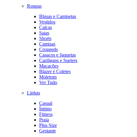
Roupas
Blusas e Camisetas
Vestidos
Calças
Saias
Shorts
Camisas
Croppeds
Casacos e Jaquetas
Cardigans e Sueters
Macacões
Blazer e Coletes
Moletom
Ver Tudo
Linhas
Casual
Íntimo
Fitness
Praia
Plus Size
Gestante