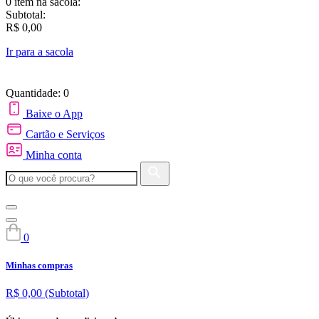
0 item
na sacola:
Subtotal:
R$ 0,00
Ir para a sacola
Quantidade: 0
Baixe o App
Cartão e Serviços
Minha conta
0
Minhas compras
R$ 0,00
(Subtotal)