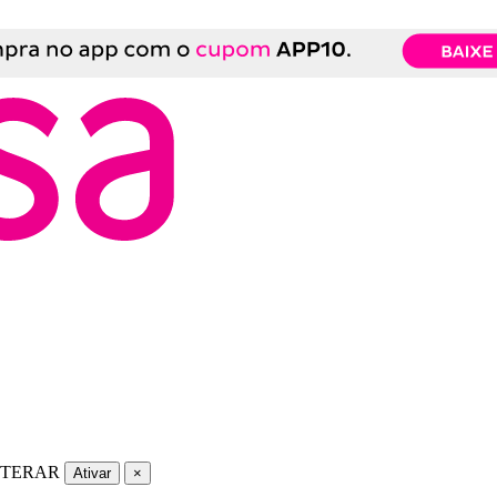
LTERAR
Ativar
×