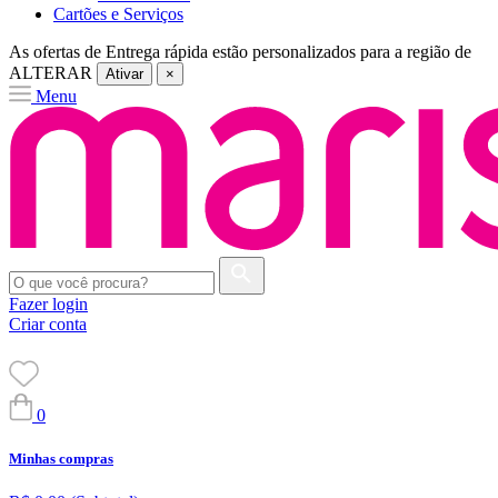
Cartões e Serviços
As ofertas de
Entrega rápida
estão personalizados para a região de
ALTERAR
Ativar
×
Menu
Fazer login
Criar conta
0
Minhas compras