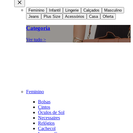
Feminino
Infantil
Lingerie
Calçados
Masculino
Jeans
Plus Size
Acessórios
Casa
Oferta
Categoria
Ver tudo >
Feminino
Bolsas
Cintos
Óculos de Sol
Necessaires
Relógios
Cachecol