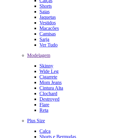
Calças
Shorts
Saias
Jaquetas
Vestidos
Macacões
Camisas
Sarja
Ver Tudo
Modelagem
Skinny
Wide Leg
Cigarrete
Mom Jeans
Cintura Alta
Clochard
Destroyed
Flare
Reta
Plus Size
Calça
Shorts e Bermudas