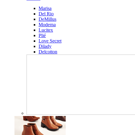
Marisa
Del Rio
DeMillus
Moderna
Lucitex
Plié
Love Secret
Dilady
Delcotton