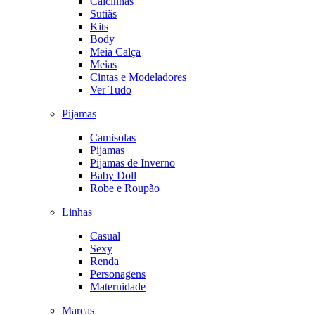
Calcinhas
Sutiãs
Kits
Body
Meia Calça
Meias
Cintas e Modeladores
Ver Tudo
Pijamas
Camisolas
Pijamas
Pijamas de Inverno
Baby Doll
Robe e Roupão
Linhas
Casual
Sexy
Renda
Personagens
Maternidade
Marcas