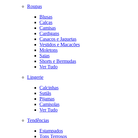
Roupas
Blusas
Calças
Camisas
Cardigans
Casacos e Jaquetas
Vestidos e Macacões
Moletons
Saias
Shorts e Bermudas
Ver Tudo
Lingerie
Calcinhas
Sutiãs
Pijamas
Camisolas
Ver Tudo
Tendências
Estampados
Tons Terrosos