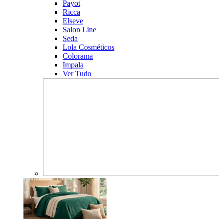
Payot
Ricca
Elseve
Salon Line
Seda
Lola Cosméticos
Colorama
Impala
Ver Tudo