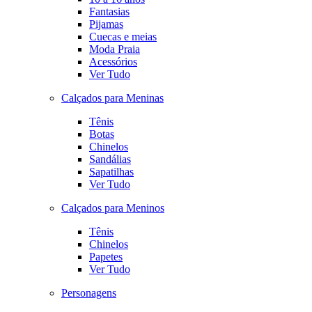
Fantasias
Pijamas
Cuecas e meias
Moda Praia
Acessórios
Ver Tudo
Calçados para Meninas
Tênis
Botas
Chinelos
Sandálias
Sapatilhas
Ver Tudo
Calçados para Meninos
Tênis
Chinelos
Papetes
Ver Tudo
Personagens