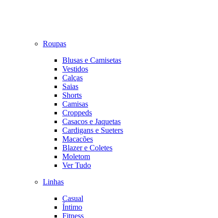
Roupas
Blusas e Camisetas
Vestidos
Calças
Saias
Shorts
Camisas
Croppeds
Casacos e Jaquetas
Cardigans e Sueters
Macacões
Blazer e Coletes
Moletom
Ver Tudo
Linhas
Casual
Íntimo
Fitness