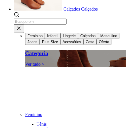
Calçados
Calçados
Feminino
Infantil
Lingerie
Calçados
Masculino
Jeans
Plus Size
Acessórios
Casa
Oferta
Categoria
Ver tudo >
Feminino
Tênis