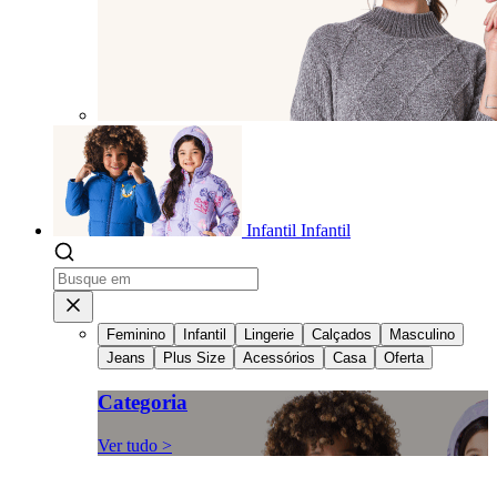
Infantil
Infantil
Feminino
Infantil
Lingerie
Calçados
Masculino
Jeans
Plus Size
Acessórios
Casa
Oferta
Categoria
Ver tudo >