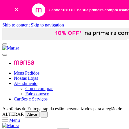
Ganhe 10% OFF na sua primeira compra usan
Skip to content
Skip to navigation
Meus Pedidos
Nossas Lojas
Atendimento
Como comprar
Fale conosco
Cartões e Serviços
As ofertas de
Entrega rápida
estão personalizados para a região de
ALTERAR
Ativar
×
Menu