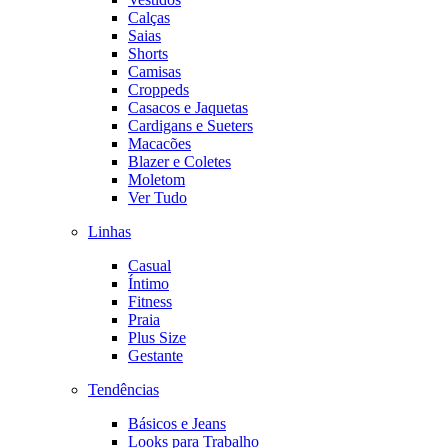
Calças
Saias
Shorts
Camisas
Croppeds
Casacos e Jaquetas
Cardigans e Sueters
Macacões
Blazer e Coletes
Moletom
Ver Tudo
Linhas
Casual
Íntimo
Fitness
Praia
Plus Size
Gestante
Tendências
Básicos e Jeans
Looks para Trabalho