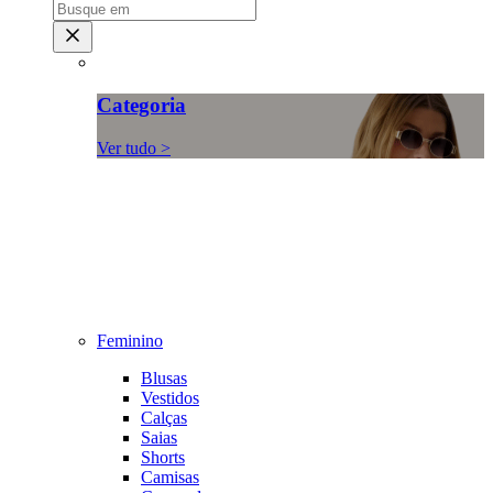
Categoria
Ver tudo >
Feminino
Blusas
Vestidos
Calças
Saias
Shorts
Camisas