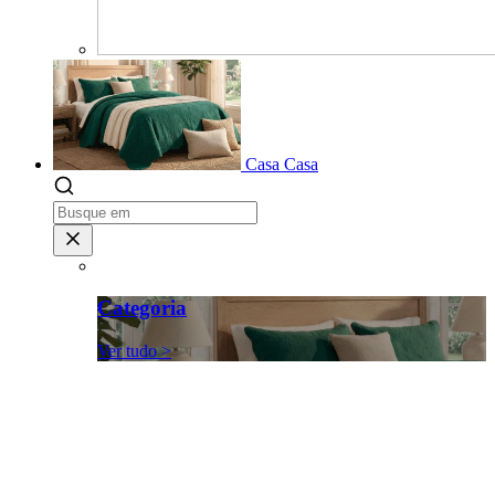
Casa
Casa
Categoria
Ver tudo >