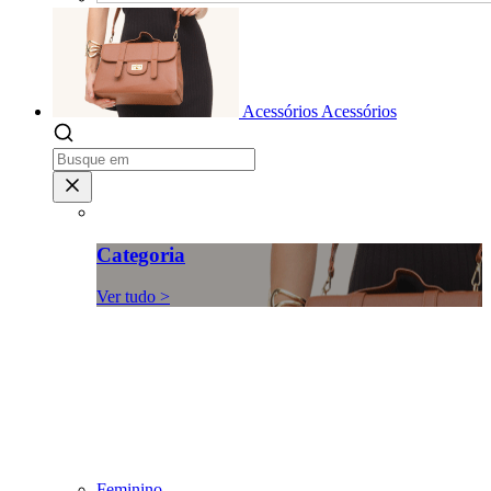
Acessórios
Acessórios
Categoria
Ver tudo >
Feminino