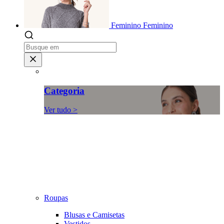
Feminino
Feminino
Categoria
Ver tudo >
Roupas
Blusas e Camisetas
Vestidos