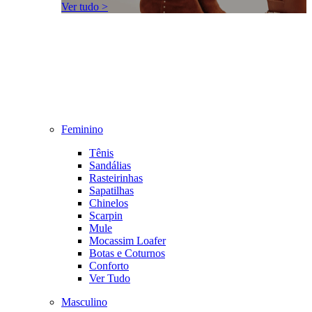
Ver tudo >
Feminino
Tênis
Sandálias
Rasteirinhas
Sapatilhas
Chinelos
Scarpin
Mule
Mocassim Loafer
Botas e Coturnos
Conforto
Ver Tudo
Masculino