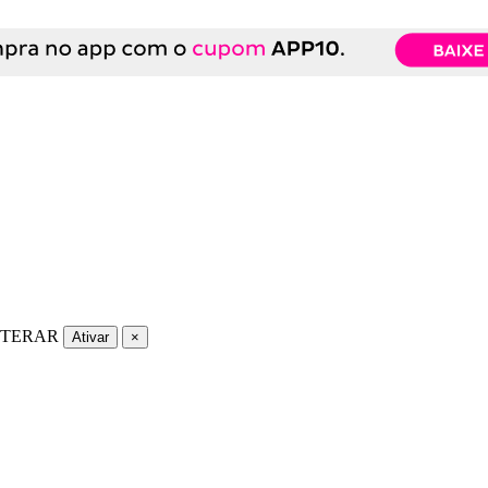
LTERAR
Ativar
×