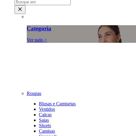
Categoria
Ver tudo >
Roupas
Blusas e Camisetas
Vestidos
Calças
Saias
Shorts
Camisas