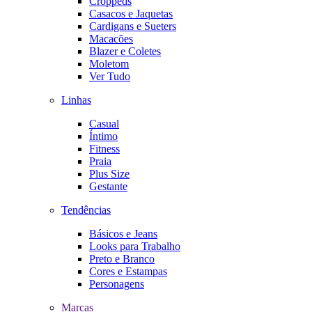
Croppeds
Casacos e Jaquetas
Cardigans e Sueters
Macacões
Blazer e Coletes
Moletom
Ver Tudo
Linhas
Casual
Íntimo
Fitness
Praia
Plus Size
Gestante
Tendências
Básicos e Jeans
Looks para Trabalho
Preto e Branco
Cores e Estampas
Personagens
Marcas