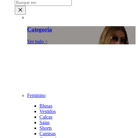
Categoria
Ver tudo >
Feminino
Blusas
Vestidos
Calças
Saias
Shorts
Camisas