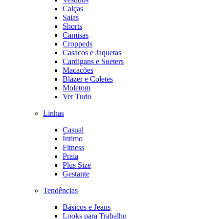
Calças
Saias
Shorts
Camisas
Croppeds
Casacos e Jaquetas
Cardigans e Sueters
Macacões
Blazer e Coletes
Moletom
Ver Tudo
Linhas
Casual
Íntimo
Fitness
Praia
Plus Size
Gestante
Tendências
Básicos e Jeans
Looks para Trabalho