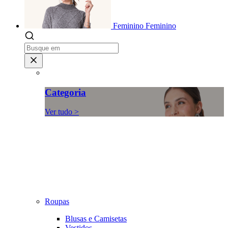
Feminino
Feminino
Categoria
Ver tudo >
Roupas
Blusas e Camisetas
Vestidos