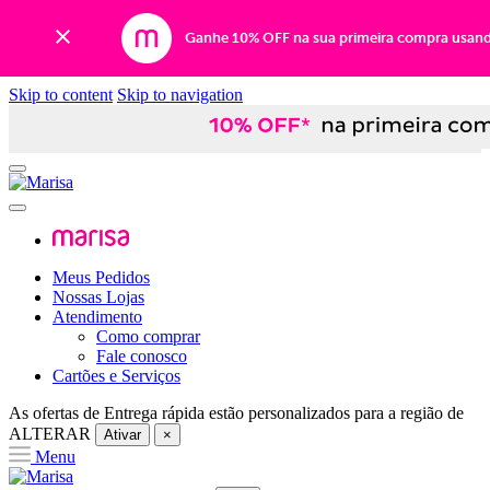
Ganhe 10% OFF na sua primeira compra usan
Skip to content
Skip to navigation
Meus Pedidos
Nossas Lojas
Atendimento
Como comprar
Fale conosco
Cartões e Serviços
As ofertas de
Entrega rápida
estão personalizados para a região de
ALTERAR
Ativar
×
Menu