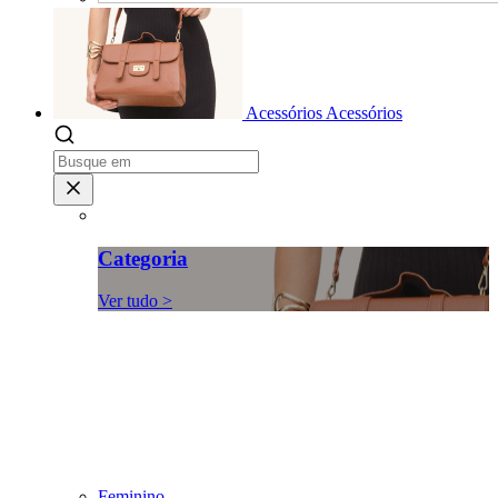
Acessórios
Acessórios
Categoria
Ver tudo >
Feminino