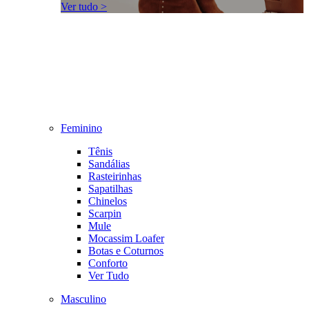
Ver tudo >
Feminino
Tênis
Sandálias
Rasteirinhas
Sapatilhas
Chinelos
Scarpin
Mule
Mocassim Loafer
Botas e Coturnos
Conforto
Ver Tudo
Masculino