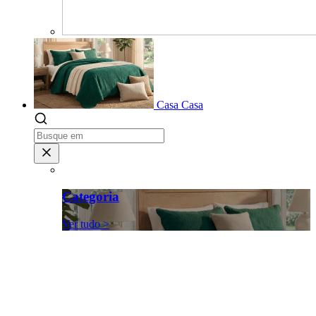
Casa
Casa
Categoria
Ver tudo >