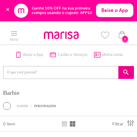
Ganhe 10% OFF na sua primeira 
Baixe o App
compra usando o cupom: APP10
Skip
Skip
to
to
content
navigation
0
MENU
Baixe o App
Cartão e Serviços
Minha conta
Barbie
BARBIE
PERSONAGENS
0 Item
Filtrar