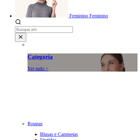
Feminino
Feminino
Categoria
Ver tudo >
Roupas
Blusas e Camisetas
Vestidos