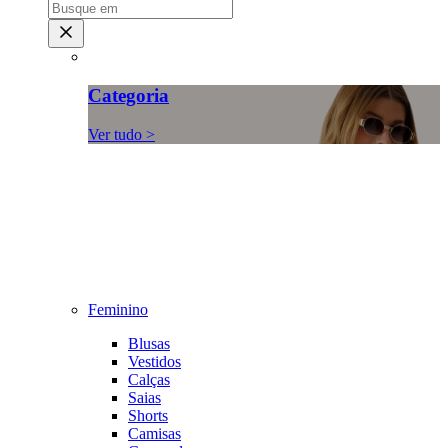
Categoria
Ver tudo >
Feminino
Blusas
Vestidos
Calças
Saias
Shorts
Camisas