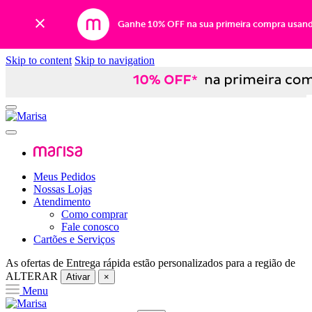
Ganhe 10% OFF na sua primeira compra usan
Skip to content
Skip to navigation
Meus Pedidos
Nossas Lojas
Atendimento
Como comprar
Fale conosco
Cartões e Serviços
As ofertas de
Entrega rápida
estão personalizados para a região de
ALTERAR
Ativar
×
Menu