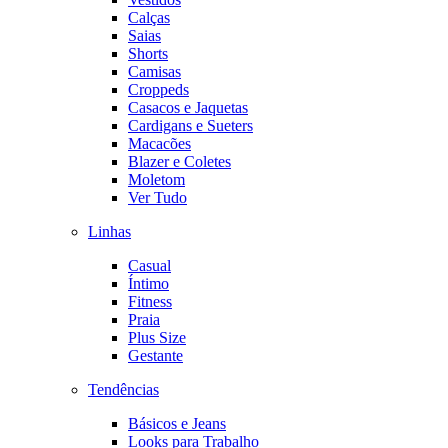
Calças
Saias
Shorts
Camisas
Croppeds
Casacos e Jaquetas
Cardigans e Sueters
Macacões
Blazer e Coletes
Moletom
Ver Tudo
Linhas
Casual
Íntimo
Fitness
Praia
Plus Size
Gestante
Tendências
Básicos e Jeans
Looks para Trabalho