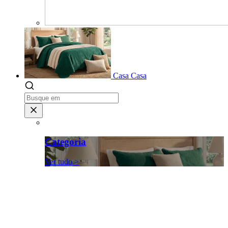
Casa
Casa
Categoria
Ver tudo >