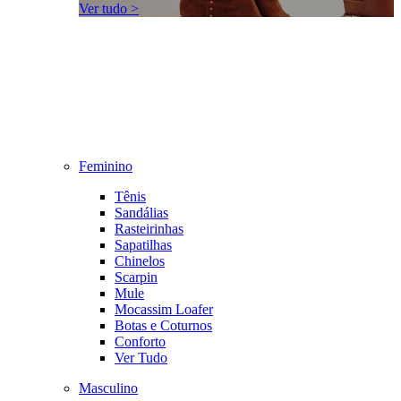
Ver tudo >
Feminino
Tênis
Sandálias
Rasteirinhas
Sapatilhas
Chinelos
Scarpin
Mule
Mocassim Loafer
Botas e Coturnos
Conforto
Ver Tudo
Masculino