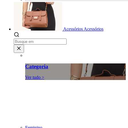
Acessórios
Acessórios
Categoria
Ver tudo >
Feminino