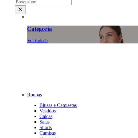
Categoria
Ver tudo >
Roupas
Blusas e Camisetas
Vestidos
Calças
Saias
Shorts
Camisas