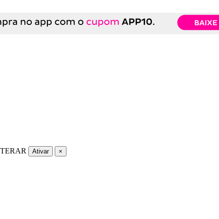
LTERAR
Ativar
×