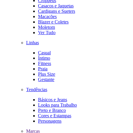
Croppeds
Casacos e Jaquetas
Cardigans e Sueters
Macacões
Blazer e Coletes
Moletom
Ver Tudo
Linhas
Casual
Íntimo
Fitness
Praia
Plus Size
Gestante
Tendências
Básicos e Jeans
Looks para Trabalho
Preto e Branco
Cores e Estampas
Personagens
Marcas